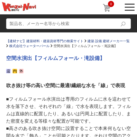
0
【建材ナビ】建築材料・建築資材専門の検索サイト
建築 設備 建材メーカー一覧
株式会社ウォーターパール
空間水演出【フィルムフォール・滝設備】
空間水演出【フィルムフォール・滝設備】
動画
ショールーム
吹き抜け等の高い空間に最適!繊細な水を「線」で表現
かたなび
コラム
すまいリング
設計士インタビュー
■フィルムフォール水演出は専用のフィルムに水を這わせて
水を落下させ、それぞれの「線」で水を表現します。フィル
Q＆A
販売・施工代理店募集
ムは直線的に配置したり、あるいは円周上に配置したり、ま
お気に入り
た密度を変える等様々な配置が可能です。
■高さのある吹き抜け空間に設置することで本来何もない空
間を水で「飾る」ことが可能となります。それは空間のアク