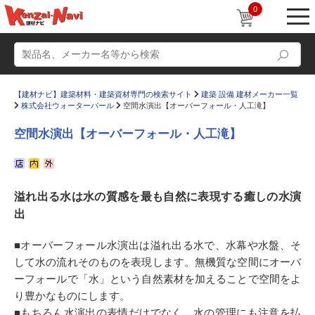
0
【建材ナビ】建築材料・建築資材専門の検索サイト
建築 設備 建材メーカー一覧
株式会社ウォーターパール
空間水演出【オーバーフォール・人工滝】
空間水演出【オーバーフォール・人工滝】
動画
ショールーム
溢れ出る水は水の質感を最も自然に表現する癒しの水演
かたなび
コラム
出
すまいリング
設計士インタビュー
■オーバーフォール水演出は溢れ出る水で、水幕や水盤、そ
Q＆A
販売・施工代理店募集
して水の流れそのものを表現します。無機質な空間にオーバ
お気に入り
ーフォールで「水」という自然素材を加えることで空間をよ
り豊かなものにします。
■もちろん水演出の表情だけでなく、水の管理にも注意を払