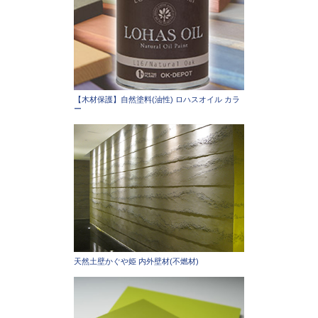
【木材保護】自然塗料(油性) ロハスオイル カラ
ー
天然土壁かぐや姫 内外壁材(不燃材)