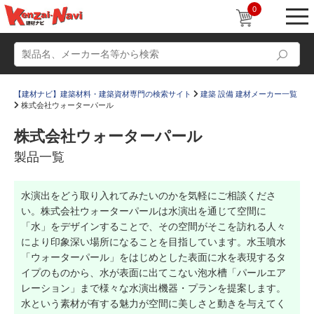
0
【建材ナビ】建築材料・建築資材専門の検索サイト
建築 設備 建材メーカー一覧
株式会社ウォーターパール
株式会社ウォーターパール
製品一覧
動画
ショールーム
水演出をどう取り入れてみたいのかを気軽にご相談くださ
かたなび
コラム
い。株式会社ウォーターパールは水演出を通じて空間に
すまいリング
設計士インタビュー
「水」をデザインすることで、その空間がそこを訪れる人々
により印象深い場所になることを目指しています。水玉噴水
Q＆A
販売・施工代理店募集
「ウォーターパール」をはじめとした表面に水を表現するタ
イプのものから、水が表面に出てこない泡水槽「パールエア
お気に入り
レーション」まで様々な水演出機器・プランを提案します。
水という素材が有する魅力が空間に美しさと動きを与えてく