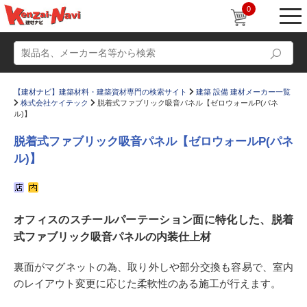
0
【建材ナビ】建築材料・建築資材専門の検索サイト
建築 設備 建材メーカー一覧
株式会社ケイテック
脱着式ファブリック吸音パネル【ゼロウォールP(パネ
ル)】
脱着式ファブリック吸音パネル【ゼロウォールP(パネ
ル)】
動画
ショールーム
かたなび
コラム
オフィスのスチールパーテーション面に特化した、脱着
すまいリング
設計士インタビュー
式ファブリック吸音パネルの内装仕上材
Q＆A
販売・施工代理店募集
裏面がマグネットの為、取り外しや部分交換も容易で、室内
お気に入り
のレイアウト変更に応じた柔軟性のある施工が行えます。