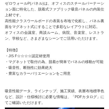
ゼロウォールP(パネル)は、オフィスのスチールパーテーシ
ョン面に特化した、脱着式ファブリック吸音パネルの内装仕
上材です。
高性能クラスウールボードの表装を布地で化粧し、パネル裏
面をマグネット式にすることで多彩なレイアウトに対応。
オフィスの会議室、商談ルーム、病院、音楽室、レストラ
ン、学校など、さまざまなシーンでご活用いただけます。
【特徴】
・JIS F☆☆☆☆認定材使用
・マグネットで取付の為、脱着が簡単でパネルの移動が可能
・吸音性、断熱性に効果絶大
・豊富なカラーバリエーションをご用意
吸音性能データ、ラインナップ、施工実績、表層布地標準色
など、設計・仕様検討に必要な情報は、「PDFカタログ」に
てご確認いただけます。