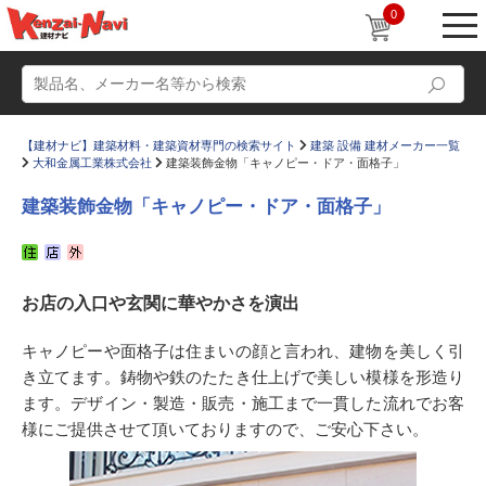
0
【建材ナビ】建築材料・建築資材専門の検索サイト
建築 設備 建材メーカー一覧
大和金属工業株式会社
建築装飾金物「キャノピー・ドア・面格子」
建築装飾金物「キャノピー・ドア・面格子」
動画
ショールーム
お店の入口や玄関に華やかさを演出
かたなび
コラム
すまいリング
設計士インタビュー
キャノピーや面格子は住まいの顔と言われ、建物を美しく引
き立てます。鋳物や鉄のたたき仕上げで美しい模様を形造り
Q＆A
販売・施工代理店募集
ます。デザイン・製造・販売・施工まで一貫した流れでお客
お気に入り
様にご提供させて頂いておりますので、ご安心下さい。