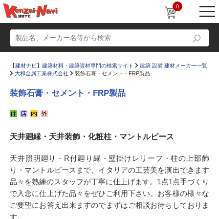
0
【建材ナビ】建築材料・建築資材専門の検索サイト
建築 設備 建材メーカー一覧
大和金属工業株式会社
装飾石膏・セメント・FRP製品
装飾石膏・セメント・FRP製品
動画
ショールーム
天井廻縁・天井装飾・化粧柱・マントルピース
かたなび
コラム
すまいリング
設計士インタビュー
天井照明廻り・R付廻り縁・壁掛けレリーフ・柱の上部飾
り・マントルピースまで、イタリアの工芸美を演出できます
Q＆A
販売・施工代理店募集
品々を熟練のスタッフが丁寧に仕上げます。1点1点手づくり
お気に入り
で入念に仕上げた品々をぜひご利用下さい。お客様の様々な
ご要望にお答え出来ますのでまずはご相談お待ちしておりま
す。