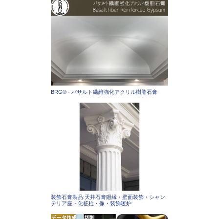
BRG® - バサルト繊維強化アクリル樹脂石膏
装飾石膏製品:天井石膏廻縁・壁面装飾・シャン
デリア座・化粧柱・像・装飾暖炉