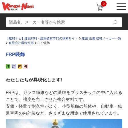
0
【建材ナビ】建築材料・建築資材専門の検索サイト
建築 設備 建材メーカー一覧
有限会社環境造形
FRP装飾
FRP装飾
動画
ショールーム
わたしたちが具現化します!
かたなび
コラム
すまいリング
設計士インタビュー
FRPは、ガラス繊維などの繊維をプラスチックの中に入れる
ことで、強度を向上させた複合材料です。
Q＆A
販売・施工代理店募集
安価・軽量で耐久性がよく、小型船舶の船体や、自動車・鉄
お気に入り
道車両の内外装など、さまざまな用途で使用されています。