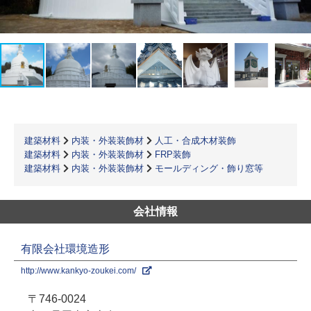
建築材料
内装・外装装飾材
人工・合成木材装飾
建築材料
内装・外装装飾材
FRP装飾
建築材料
内装・外装装飾材
モールディング・飾り窓等
会社情報
有限会社環境造形
http://www.kankyo-zoukei.com/
〒746-0024