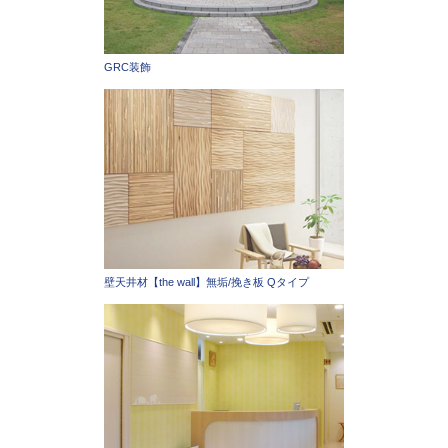
GRC装飾
壁天井材【the wall】無垢/挽き板 Qタイプ