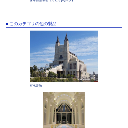
保水性舗装材【リビオ[ai]保水】
■ このカテゴリの他の製品
EPS装飾