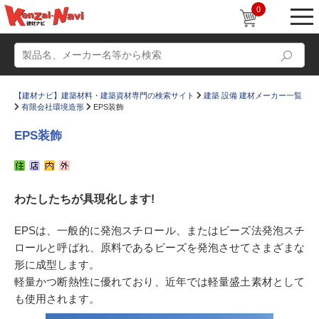
0
【建材ナビ】建築材料・建築資材専門の検索サイト
建築 設備 建材メーカー一覧
有限会社環境造形
EPS装飾
EPS装飾
動画
ショールーム
わたしたちが具現化します!
かたなび
コラム
すまいリング
設計士インタビュー
EPSは、一般的に発泡スチロール、またはビーズ法発泡スチ
ロールと呼ばれ、原料であるビーズを発泡させてさまざまな
Q＆A
販売・施工代理店募集
形に成型します。
お気に入り
軽量かつ断熱性に優れており、近年では軽量盛土素材として
も使用されます。