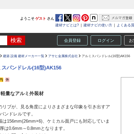
ようこそ
ゲスト
さん
建材ナビとは?
|
建材ナビの使い方
|
よくある
会員登録
ログイン
お
建築 設備 建材メーカー一覧
アサヒ金属株式会社
アルミスパンドレル(16型)AK156
スパンドレル(16型)AK156
く軽量なアルミ外装材
のリブが、見る角度によりさまざまな印象を引き出すア
パンドレルです。
幅は156mm(26mm×6)、ケミカル面戸にも対応していま
厚は0.6mm～0.8mmとなります。