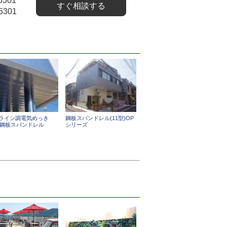
5301
すぐ相談する
5301
ライン調電気めっき
鋼板スパンドレル(11型)OP
G)鋼板スパンドレル
シリーズ