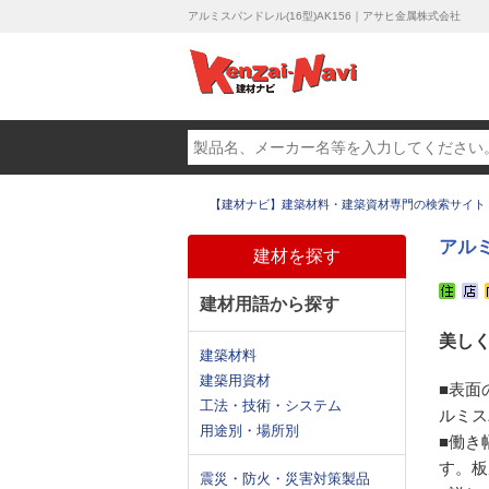
アルミスパンドレル(16型)AK156｜アサヒ金属株式会社
【建材ナビ】建築材料・建築資材専門の検索サイト
アルミ
建材を探す
建材用語から探す
美し
建築材料
建築用資材
■表面
工法・技術・システム
ルミス
用途別・場所別
■働き
す。板
震災・防火・災害対策製品