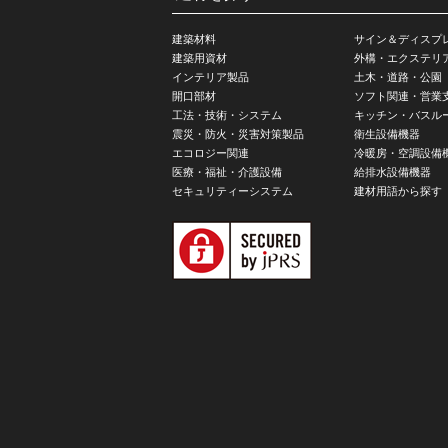
建築材料
サイン＆ディスプ
建築用資材
外構・エクステリ
インテリア製品
土木・道路・公園
開口部材
ソフト関連・営業
工法・技術・システム
キッチン・バスル
震災・防火・災害対策製品
衛生設備機器
エコロジー関連
冷暖房・空調設備
医療・福祉・介護設備
給排水設備機器
セキュリティーシステム
建材用語から探す