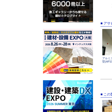
■ ア
アルミ
型)AP10
■ こ