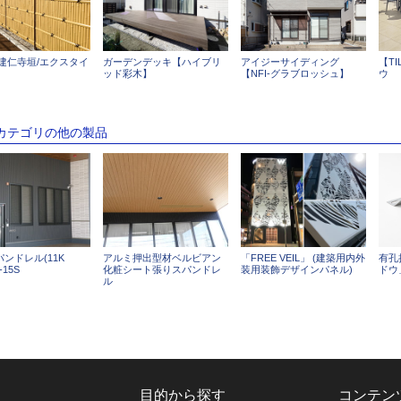
 建仁寺垣/エクスタイ
ガーデンデッキ【ハイブリ
アイジーサイディング
【TI
ッド彩木】
【NFI-グラブロッシュ】
ウ
のカテゴリの他の製品
ンドレル(11K
アルミ押出型材ベルビアン
「FREE VEIL」 (建築用内外
有孔
-15S
化粧シート張りスパンドレ
装用装飾デザインパネル)
ドウ
ル
目的から探す
コンテン