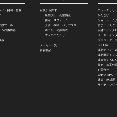
レイ・照明・音響
目的から探す
ニュースリリ
ア
店舗演出・商業施設
かたなび
住宅・リフォーム
ショールーム
支援ツール
介護・福祉・バリアフリー
すまいりんぐ
ーム設備機器
ホテル・公共施設
設計士インタ
大人のこだわり
メーカーイン
機器
プロジェクト
SPECIAL
メーカー一覧
建材ナビメー
新着製品
建材動画チャ
建築何でもQ＆
販売・施工代
お問合せ
JAPAN SHOP
建築・建材展
ライティング