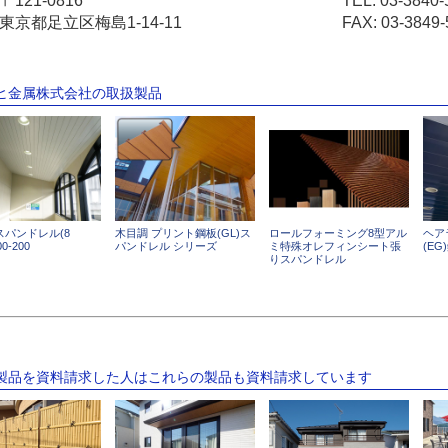
〒121-0816
TEL:
03-3840-
東京都足立区梅島1-14-11
FAX: 03-3849-
サヒ金属株式会社の取扱製品
スパンドレル(8
木目調 プリント鋼板(GL)ス
ロールフォーミング8型アル
ヘア
0-200
パンドレル シリーズ
ミ特殊オレフィンシート張
(E
りスパンドレル
の製品を資料請求した人はこれらの製品も資料請求しています