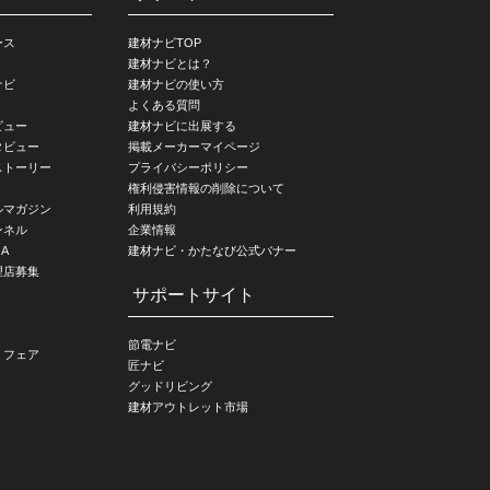
ース
建材ナビTOP
建材ナビとは？
ナビ
建材ナビの使い方
よくある質問
ビュー
建材ナビに出展する
タビュー
掲載メーカーマイページ
ストーリー
プライバシーポリシー
権利侵害情報の削除について
ルマガジン
利用規約
ンネル
企業情報
A
建材ナビ・かたなび公式バナー
理店募集
サポートサイト
節電ナビ
・フェア
匠ナビ
グッドリビング
建材アウトレット市場