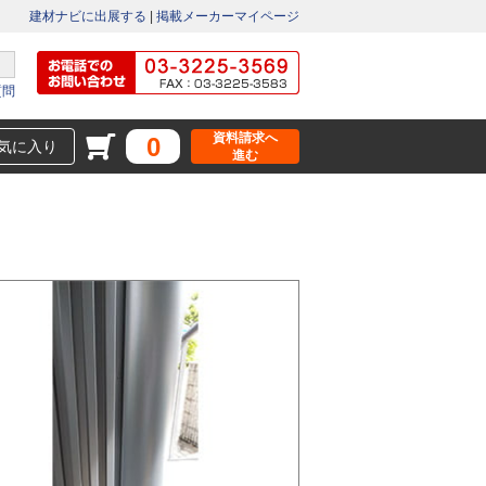
建材ナビに出展する
|
掲載メーカーマイページ
質問
資料請求へ
0
気に入り
進む