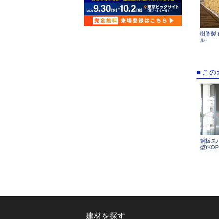
樹脂製
ル
■ こ
鋼板スパ
型)KOP
建材を探す