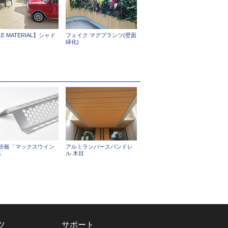
LE MATERIAL】シャド
フェイク マグプランツ(壁面
緑化)
折板「マックスウイン
アルミランバースパンドレ
」
ル 木目
ツ
サポート