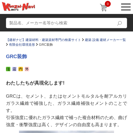
0
【建材ナビ】建築材料・建築資材専門の検索サイト
建築 設備 建材メーカー一覧
有限会社環境造形
GRC装飾
GRC装飾
動画
ショールーム
わたしたちが具現化します!
かたなび
コラム
すまいリング
設計士インタビュー
GRCは、セメント、またはセメントモルタルを耐アルカリ
ガラス繊維で補強した、ガラス繊維補強セメントのことで
Q＆A
販売・施工代理店募集
す。
お気に入り
引張強度に優れたガラス繊維で補った複合材料のため、曲げ
強度・衝撃強度は高く、デザインの自由度も高まります。