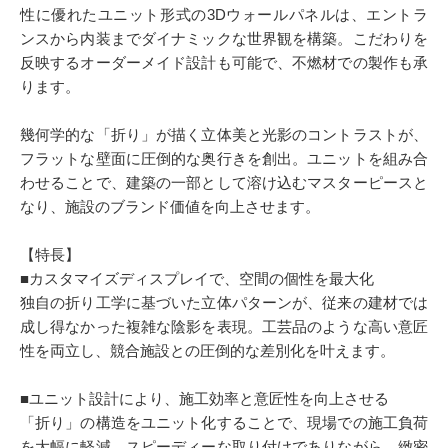
性に優れたユニット形式の3Dウォールパネルは、エントラ
ンスから内装までダイナミックな世界観を構築。こだわりを
反映するオーダーメイド設計も可能で、不燃材での製作も承
ります。
幾何学的な「折り」が描く立体美と光影のコントラストが、
フラットな壁面に圧倒的な奥行きを創出。ユニットを組み合
わせることで、建築の一部として溶け込むマスターピースと
なり、施設のブランド価値を向上させます。
【特長】
■カスタマイズディスプレイで、空間の個性を最大化
独自の折り工学に基づいた立体パターンが、従来の建材では
成し得なかった複雑な陰影を表現。工芸品のような高い意匠
性を両立し、競合施設との圧倒的な差別化を叶えます。
■ユニット設計により、施工効率と意匠性を向上させる
「折り」の構造をユニット化することで、現場での施工負荷
を大幅に軽減。スピーディーな取り付けでありながら、緻密