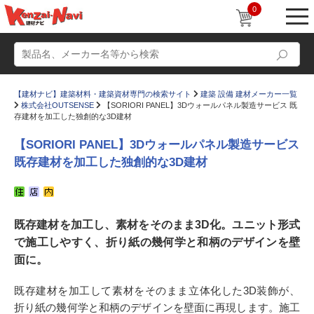
0
【建材ナビ】建築材料・建築資材専門の検索サイト
建築 設備 建材メーカー一覧
株式会社OUTSENSE
【SORIORI PANEL】3Dウォールパネル製造サービス 既
存建材を加工した独創的な3D建材
【SORIORI PANEL】3Dウォールパネル製造サービス
既存建材を加工した独創的な3D建材
動画
ショールーム
かたなび
コラム
既存建材を加工し、素材をそのまま3D化。ユニット形式
すまいリング
設計士インタビュー
で施工しやすく、折り紙の幾何学と和柄のデザインを壁
Q＆A
販売・施工代理店募集
面に。
お気に入り
既存建材を加工して素材をそのまま立体化した3D装飾が、
折り紙の幾何学と和柄のデザインを壁面に再現します。施工