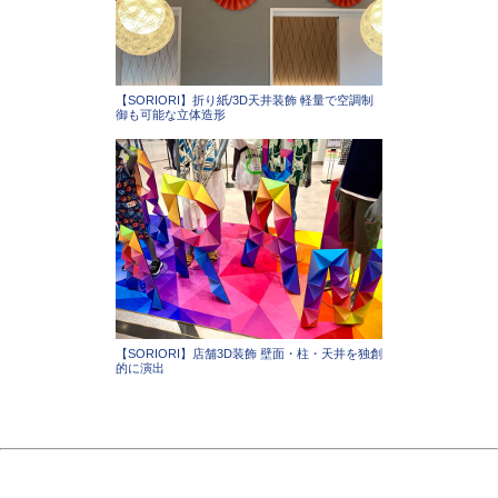
【SORIORI】折り紙/3D天井装飾 軽量で空調制
御も可能な立体造形
【SORIORI】店舗3D装飾 壁面・柱・天井を独創
的に演出