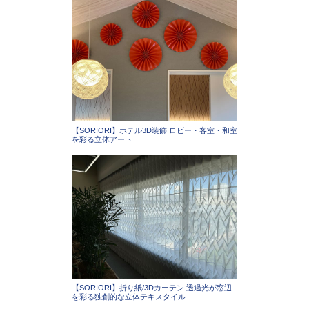
【SORIORI】ホテル3D装飾 ロビー・客室・和室
を彩る立体アート
【SORIORI】折り紙/3Dカーテン 透過光が窓辺
を彩る独創的な立体テキスタイル