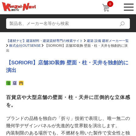
0
【建材ナビ】建築材料・建築資材専門の検索サイト
建築 設備 建材メーカー一覧
株式会社OUTSENSE
【SORIORI】店舗3D装飾 壁面・柱・天井を独創的に演
出
【SORIORI】店舗3D装飾 壁面・柱・天井を独創的に
演出
動画
ショールーム
かたなび
コラム
百貨店や大型店舗の壁面・柱・天井に圧倒的な立体感
すまいリング
設計士インタビュー
を。
Q＆A
販売・施工代理店募集
ブランドの品格を独自の「折り」技術で表現し、唯一無二の
お気に入り
幾何学デザインパネルが先進的な世界観を演出します。
内装制限のある場所でも、不燃材を用いた製作で安全性と独