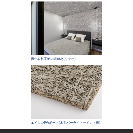
再生衣料不燃内装建材(リケボ)
エイシンPWボード(木毛パーライトセメント板)