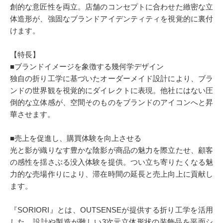
創的な意匠性を両立。店舗のコンセプトに合わせた緻密な立
体造形が、強固なブランドアイデンティティを視覚的に裏付
けます。
【特長】
■ブランドイメージを象徴する幾何学デザイン
独自の折り工学に基づいたオーダーメイド設計により、ブラ
ンドの世界観を視覚的にダイレクトに表現。他社にはない圧
倒的な立体感が、空間そのものをブランドのアイコンへと昇
華させます。
■売上を促進し、購買体験を向上させる
光と影が織りなす豊かな陰影が商品の魅力を際立たせ、顧客
の感性を揺さぶる没入体験を提供。つい立ち寄りたくなる魅
力的な売場作りにより、滞在時間の延長と売上向上に貢献し
ます。
『SORIORI』とは、OUTSENSEが提供する折り工学を活用
した、設計や製造が難しい3次元立体形状の装飾品を平面シ