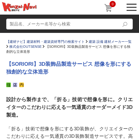
0
【建材ナビ】建築材料・建築資材専門の検索サイト
建築 設備 建材メーカー一覧
株式会社OUTSENSE
【SORIORI】3D装飾品製造サービス 想像を形にする独
創的な立体造形
【SORIORI】3D装飾品製造サービス 想像を形にする
独創的な立体造形
動画
ショールーム
かたなび
コラム
設計から製作まで、「折る」技術で想像を形に。クリエ
すまいリング
設計士インタビュー
イターのこだわりに応える一気通貫のオーダーメイド3D
Q＆A
販売・施工代理店募集
製造。
お気に入り
「折る」技術で想像を形にする3D装飾が、クリエイターの
こだわりに応える一気通貫の3D装飾製造サービスです。高