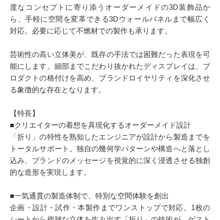
度なコンセプトに寄り添うオーダーメイドの3D装飾品か
ら、手軽に空間を変革できる3Dウォールパネルまで幅広く
対応。必要に応じて不燃材での製作も承ります。
芸術性の高い立体美が、既存の手法では困難だった表現を可
能にします。細部までこだわり抜かれたディスプレイは、プ
ロダクトの格付けを高め、ブランドロイヤリティを深化させ
る象徴的な存在となります。
【特長】
■クリエイターの着想を具現化するオーダーメイド設計
「折り」の特性を熟知したエンジニアが設計から製造までを
トータルサポート。独自の幾何学パターンや構造へと落とし
込み、ブランドのメッセージを視覚的に深く浸透させる独創
的な造形を実現します。
■一気通貫の製造体制で、特別な空間体験を創出
企画・設計・試作・本製作までワンストップで対応。1枚の
シートから複雑な立体を生み出す「折り」の技術が、ゲスト