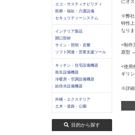
にオス
エコ・サスティナビリティ
医療・福祉・介護設備
※弊社
セキュリティーシステム
特性上
なりま
インテリア製品
開口部材
<制作
サイン・照明・音響
原型 →
ソフト関連・営業支援ツール
キッチン・住宅設備機器
<使用
衛生設備機器
ギリシ
冷暖房・空調設備機器
給排水設備機器
※詳細
外構・エクステリア
土木・道路・公園
目的から探す