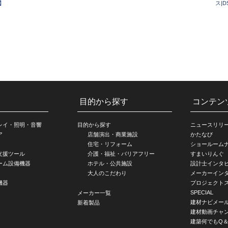
】
ス|
目的から探す
コンテン
レイ・照明・音響
目的から探す
ニュースリリ
ア
店舗演出・商業施設
かたなび
住宅・リフォーム
ショールーム
支援ツール
介護・福祉・バリアフリー
すまいりんぐ
ーム設備機器
ホテル・公共施設
設計士インタ
大人のこだわり
メーカーイン
機器
プロジェクト
SPECIAL
メーカー一覧
建材ナビメー
新着製品
建材動画チャ
建築何でもQ＆