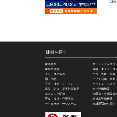
【GRG
建材を探す
建築材料
サイン＆ディスプ
建築用資材
外構・エクステリ
インテリア製品
土木・道路・公園
開口部材
ソフト関連・営業
工法・技術・システム
キッチン・バスル
震災・防火・災害対策製品
衛生設備機器
エコロジー関連
冷暖房・空調設備
医療・福祉・介護設備
給排水設備機器
セキュリティーシステム
建材用語から探す