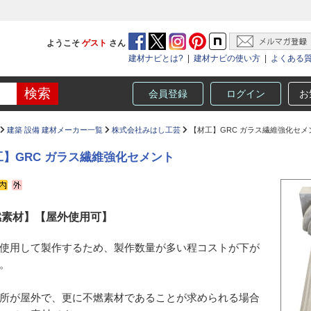
ようこそ
ゲスト
さん
建材ナビとは?
|
建材ナビの使い方
|
よくある
会員登録
ログイン
お
建築 設備 建材メーカー一覧
株式会社みはし工芸
【材工】GRC ガラス繊維強化セメ
工】GRC ガラス繊維強化セメント
燃素材】【屋外使用可】
使用して製作するため、製作数量が多い程コストが下が
。
所が屋外で、更に不燃素材であることが求められる場合