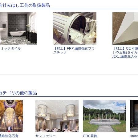
式会社みはし工芸の取扱製品
ラミックタイル
【材工】FRP 繊維強化プラ
【材工】CE 不
スチック
シウム板(タイカ
/EXL 繊維混入
のカテゴリの他の製品
繊維強化石膏
サンファジー
GRC装飾
sto