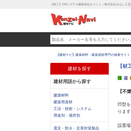
【材工】GRC ガラス繊維強化セメント｜株式会社みはし工芸
【建材ナビ】建築材料・建築資材専門の検索サイト
【材
建材を探す
建材用語から探す
【不
建築材料
建築用資材
凹型を
工法・技術・システム
ります
用途別・場所別
設置場
震災・防火・災害対策製品