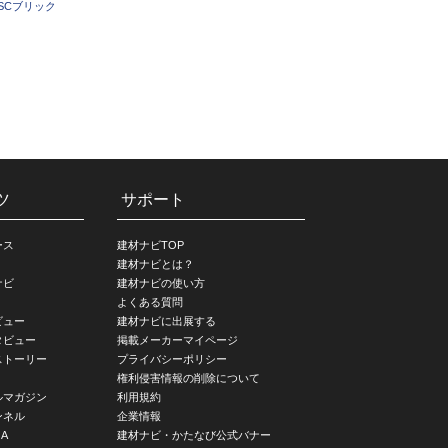
DSCブリック
ツ
サポート
ース
建材ナビTOP
建材ナビとは？
ナビ
建材ナビの使い方
よくある質問
ビュー
建材ナビに出展する
タビュー
掲載メーカーマイページ
ストーリー
プライバシーポリシー
権利侵害情報の削除について
ルマガジン
利用規約
ンネル
企業情報
A
建材ナビ・かたなび公式バナー