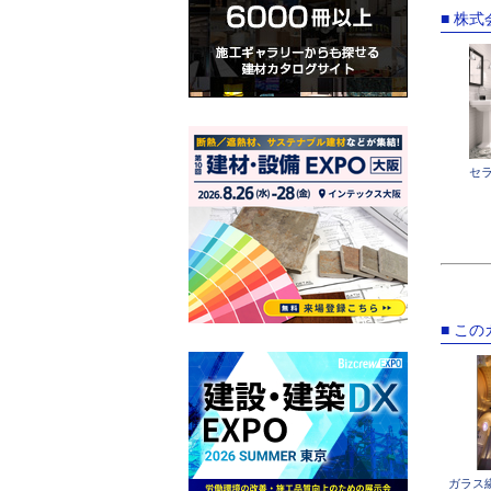
■ 株
セ
■ こ
ガラス