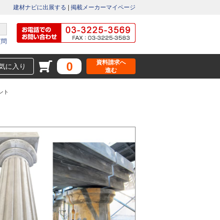
建材ナビに出展する
|
掲載メーカーマイページ
質問
資料請求へ
0
気に入り
進む
ント