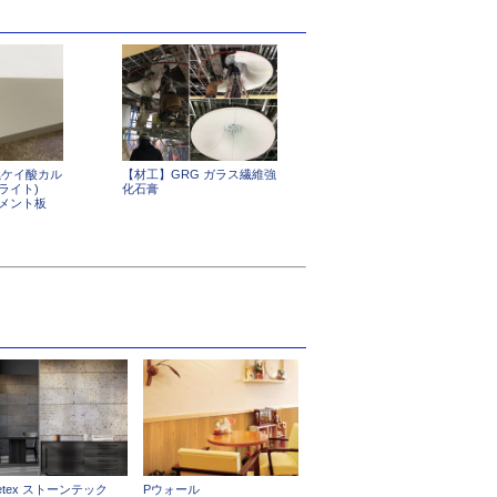
燃ケイ酸カル
【材工】GRG ガラス繊維強
ライト)
化石膏
セメント板
netex ストーンテック
Pウォール