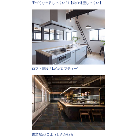
手づくり土佐しっくい21【純白外壁しっくい】
ロフト階段「Lofty(ロフティー)」
古窯敷瓦(こようしきがわら)