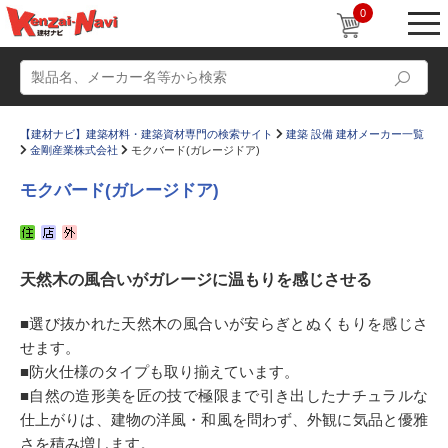
0
【建材ナビ】建築材料・建築資材専門の検索サイト
建築 設備 建材メーカー一覧
金剛産業株式会社
モクバード(ガレージドア)
モクバード(ガレージドア)
動画
ショールーム
天然木の風合いがガレージに温もりを感じさせる
かたなび
コラム
すまいリング
設計士インタビュー
■選び抜かれた天然木の風合いが安らぎとぬくもりを感じさ
せます。
Q＆A
販売・施工代理店募集
■防火仕様のタイプも取り揃えています。
お気に入り
■自然の造形美を匠の技で極限まで引き出したナチュラルな
仕上がりは、建物の洋風・和風を問わず、外観に気品と優雅
さを積み増します。