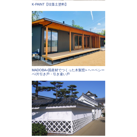
K-PAINT【珪藻土塗料】
MADOBA<国産材でつくった木製窓> ヘーベシー
ベ/片引き⼾・引き違い⼾