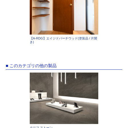
【A-RDG】エイジドバーチウッド(塗装品 / 片開
き)
■ このカテゴリの他の製品
クリフ ストーン