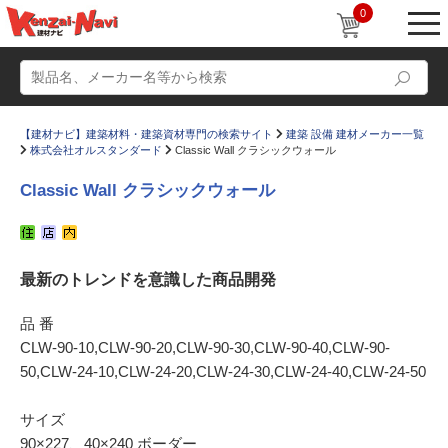
0
【建材ナビ】建築材料・建築資材専門の検索サイト
建築 設備 建材メーカー一覧
株式会社オルスタンダード
Classic Wall クラシックウォール
Classic Wall クラシックウォール
動画
ショールーム
最新のトレンドを意識した商品開発
かたなび
コラム
すまいリング
設計士インタビュー
品 番
CLW-90-10,CLW-90-20,CLW-90-30,CLW-90-40,CLW-90-
Q＆A
販売・施工代理店募集
50,CLW-24-10,CLW-24-20,CLW-24-30,CLW-24-40,CLW-24-50
お気に入り
サイズ
90×227、40×240 ボーダー