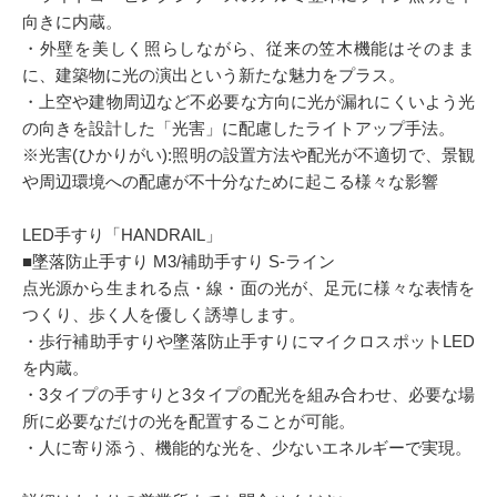
向きに内蔵。
・外壁を美しく照らしながら、従来の笠木機能はそのまま
に、建築物に光の演出という新たな魅力をプラス。
・上空や建物周辺など不必要な方向に光が漏れにくいよう光
の向きを設計した「光害」に配慮したライトアップ手法。
※光害(ひかりがい):照明の設置方法や配光が不適切で、景観
や周辺環境への配慮が不十分なために起こる様々な影響
LED手すり「HANDRAIL」
■墜落防止手すり M3/補助手すり S-ライン
点光源から生まれる点・線・面の光が、足元に様々な表情を
つくり、歩く人を優しく誘導します。
・歩行補助手すりや墜落防止手すりにマイクロスポットLED
を内蔵。
・3タイプの手すりと3タイプの配光を組み合わせ、必要な場
所に必要なだけの光を配置することが可能。
・人に寄り添う、機能的な光を、少ないエネルギーで実現。