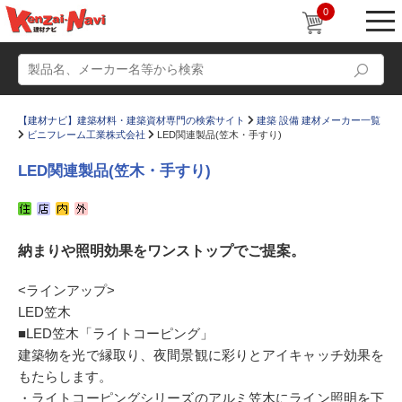
0
【建材ナビ】建築材料・建築資材専門の検索サイト
建築 設備 建材メーカー一覧
ビニフレーム工業株式会社
LED関連製品(笠木・手すり)
LED関連製品(笠木・手すり)
動画
ショールーム
納まりや照明効果をワンストップでご提案。
かたなび
コラム
すまいリング
設計士インタビュー
<ラインアップ>
LED笠木
Q＆A
販売・施工代理店募集
■LED笠木「ライトコーピング」
お気に入り
建築物を光で縁取り、夜間景観に彩りとアイキャッチ効果を
もたらします。
・ライトコーピングシリーズのアルミ笠木にライン照明を下