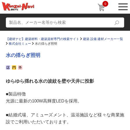
0
【建材ナビ】建築材料・建築資材専門の検索サイト
建築 設備 建材メーカー一覧
株式会社ミュー
水の揺らぎ照明
水の揺らぎ照明
動画
ショールーム
ゆらゆら揺れる水の波紋を壁や天井に投影
かたなび
コラム
すまいリング
設計士インタビュー
■製品特徴
光源に最新の100W高輝度LEDを採用。
Q＆A
販売・施工代理店募集
お気に入り
■結婚式場、アミューズメント、温浴施設など様々な商業施
設でご利用いただいております。