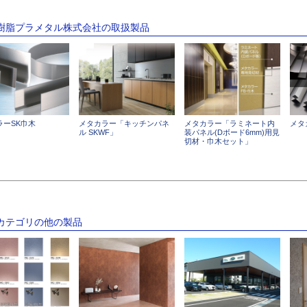
水樹脂プラメタル株式会社の取扱製品
ラーSK巾木
メタカラー「キッチンパネ
メタカラー「ラミネート内
メタ
ル SKWF」
装パネル(Dボード6mm)用見
切材・巾木セット」
のカテゴリの他の製品