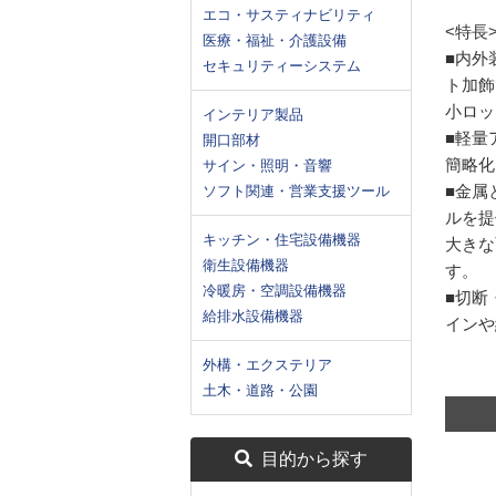
エコ・サスティナビリティ
<特長
医療・福祉・介護設備
■内外
セキュリティーシステム
ト加飾
小ロッ
インテリア製品
■軽量
開口部材
簡略化
サイン・照明・音響
■金属
ソフト関連・営業支援ツール
ルを提
キッチン・住宅設備機器
大きな
衛生設備機器
す。
冷暖房・空調設備機器
■切断
給排水設備機器
インや
外構・エクステリア
土木・道路・公園
目的から探す