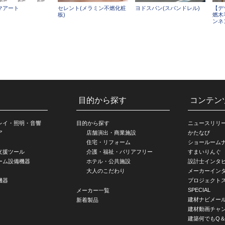
マアート
セレント(メラミン不燃化粧
ヨドスパン(スパンドレル)
【デ
板)
燃木
ンネ
目的から探す
コンテン
レイ・照明・音響
目的から探す
ニュースリリ
ア
店舗演出・商業施設
かたなび
住宅・リフォーム
ショールーム
支援ツール
介護・福祉・バリアフリー
すまいりんぐ
ーム設備機器
ホテル・公共施設
設計士インタ
大人のこだわり
メーカーイン
機器
プロジェクト
SPECIAL
メーカー一覧
建材ナビメー
新着製品
建材動画チャ
建築何でもQ＆