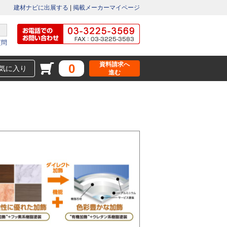
建材ナビに出展する
|
掲載メーカーマイページ
質問
資料請求へ
0
気に入り
進む