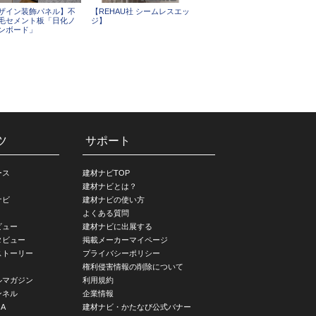
ザイン装飾パネル】不
【REHAU社 シームレスエッ
毛セメント板「日化ノ
ジ】
ンボード」
ツ
サポート
ース
建材ナビTOP
建材ナビとは？
ナビ
建材ナビの使い方
よくある質問
ビュー
建材ナビに出展する
タビュー
掲載メーカーマイページ
ストーリー
プライバシーポリシー
権利侵害情報の削除について
ルマガジン
利用規約
ンネル
企業情報
A
建材ナビ・かたなび公式バナー