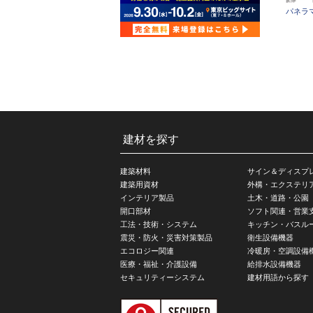
パネラ
建材を探す
建築材料
サイン＆ディスプ
建築用資材
外構・エクステリ
インテリア製品
土木・道路・公園
開口部材
ソフト関連・営業
工法・技術・システム
キッチン・バスル
震災・防火・災害対策製品
衛生設備機器
エコロジー関連
冷暖房・空調設備
医療・福祉・介護設備
給排水設備機器
セキュリティーシステム
建材用語から探す