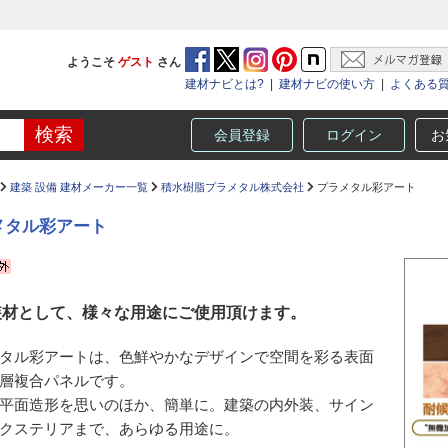
ようこそ
ゲスト
さん
建材ナビとは?
|
建材ナビの使い方
|
よくある
会員登録
ログイン
お
建築 設備 建材メーカー一覧
積水樹脂プラメタル株式会社
プラメタル彩アート
メタル彩アート
装材として、様々な用途にご使用頂けます。
タル彩アートは、色鮮やかなデザインで空間を彩る表面
層複合パネルです。
平面造形を思いのほか、簡単に。建築の内外装、サイン
クステリアまで、あらゆる用途に。