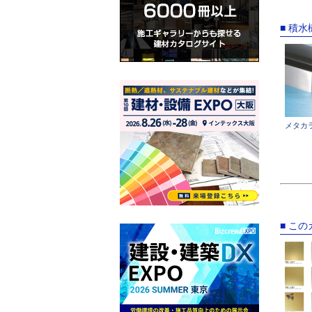
■ 積
メタカ
■ こ