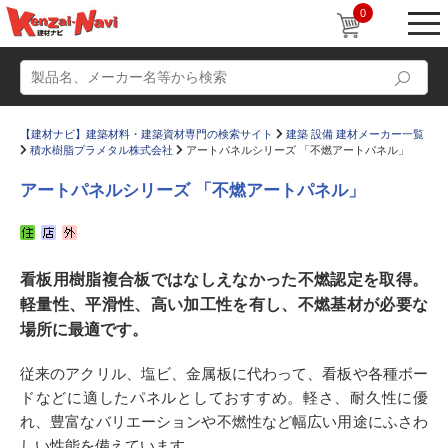
0
【建材ナビ】建築材料・建築資材専門の検索サイト
建築 設備 建材メーカー一覧
積水樹脂プラメタル株式会社
アートパネルシリーズ 「不燃アートパネル」
アートパネルシリーズ 「不燃アートパネル」
動画
ショールーム
看板用樹脂複合板ではなしえなかった不燃認定を取得。
かたなび
コラム
軽量性、平滑性、高い加工性を有し、不燃基材が必要な
すまいリング
設計士インタビュー
場所に最適です。
Q＆A
販売・施工代理店募集
従来のアクリル、塩ビ、金属板に代わって、看板や各種ボー
お気に入り
ドなどに適したパネルとしておすすめ。軽さ、耐久性に優
れ、豊富なバリエーションや不燃性など幅広い用途にふさわ
しい性能を備えています。