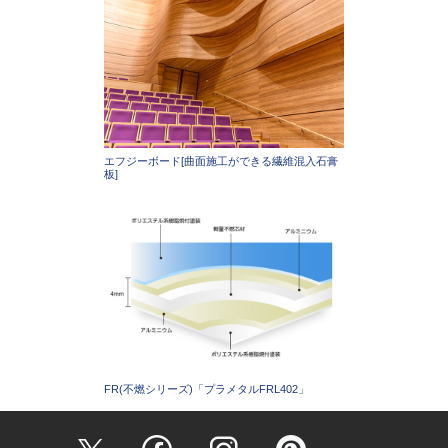
エフジーボード[曲面施工ができる繊維混入石膏
板]
FR(不燃シリーズ)「プラメタルFRL402」