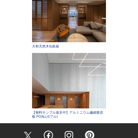
大和天然木化粧板
【無料サンプル進呈中】アルミニウム繊維吸音
板 POAL(ポアル)