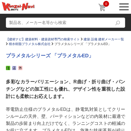
0
【建材ナビ】建築材料・建築資材専門の検索サイト
建築 設備 建材メーカー一覧
積水樹脂プラメタル株式会社
プラメタルシリーズ 「プラメタルED」
プラメタルシリーズ 「プラメタルED」
動画
ショールーム
多彩なカラーバリエーション、R曲げ・折り曲げ・パン
かたなび
コラム
チングなどの加工性にも優れ、デザイン性を重視した設
すまいリング
設計士インタビュー
計にも柔軟にお応えします。
Q＆A
販売・施工代理店募集
帯電防止仕様のプラメタルEDは、静電気対策としてクリー
お気に入り
ンルームの天井、壁、パーティションなどの内装材に最適で
製品の歩留まり向上だけでなく、ランニングコストの軽減の
お役に立てます。プラメタルEDは、急激な技術革新が繰り