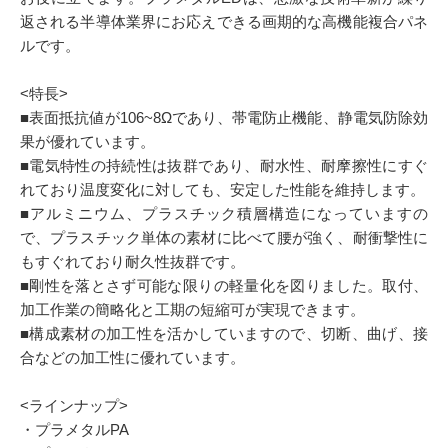
返される半導体業界にお応えできる画期的な高機能複合パネ
ルです。
<特長>
■表面抵抗値が106~8Ωであり、帯電防止機能、静電気防除効
果が優れています。
■電気特性の持続性は抜群であり、耐水性、耐摩擦性にすぐ
れており温度変化に対しても、安定した性能を維持します。
■アルミニウム、プラスチック積層構造になっていますの
で、プラスチック単体の素材に比べて腰が強く、耐衝撃性に
もすぐれており耐久性抜群です。
■剛性を落とさず可能な限りの軽量化を図りました。取付、
加工作業の簡略化と工期の短縮可が実現できます。
■構成素材の加工性を活かしていますので、切断、曲げ、接
合などの加工性に優れています。
<ラインナップ>
・プラメタルPA