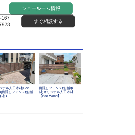
ショールーム情報
-167
すぐ相談する
7923
ジナル人工木材[Eee-
目隠しフェンス(無垢ボード
od]目隠しフェンス(無垢
材)オリジナル人工木材
ド材)
【Eee-Wood】