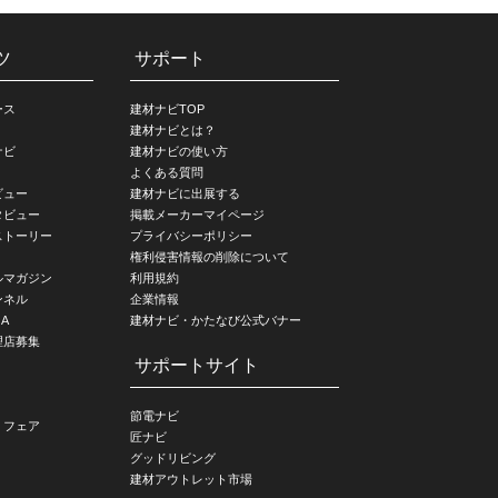
ツ
サポート
ース
建材ナビTOP
建材ナビとは？
ナビ
建材ナビの使い方
よくある質問
ビュー
建材ナビに出展する
タビュー
掲載メーカーマイページ
ストーリー
プライバシーポリシー
権利侵害情報の削除について
ルマガジン
利用規約
ンネル
企業情報
A
建材ナビ・かたなび公式バナー
理店募集
サポートサイト
節電ナビ
・フェア
匠ナビ
グッドリビング
建材アウトレット市場