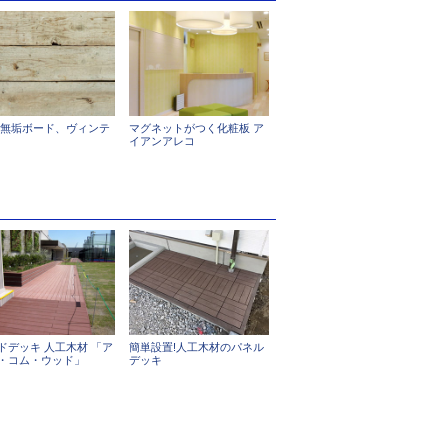
 無垢ボード、ヴィンテ
マグネットがつく化粧板 ア
イアンアレコ
ドデッキ 人工木材 「ア
簡単設置!人工木材のパネル
・コム・ウッド」
デッキ