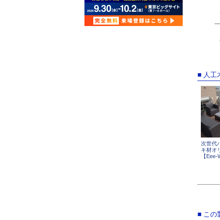
■ 人
次世代
キ材オ
【Eee-
■ こ