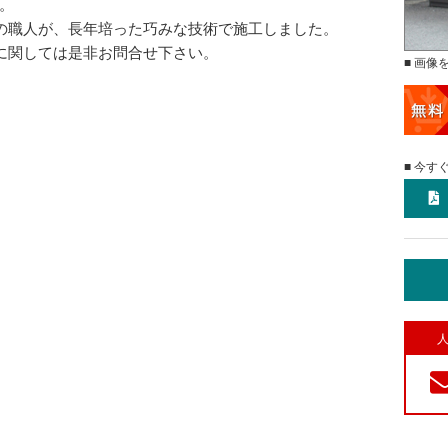
。
の職人が、長年培った巧みな技術で施工しました。
に関しては是非お問合せ下さい。
■ 画像
■ 今す