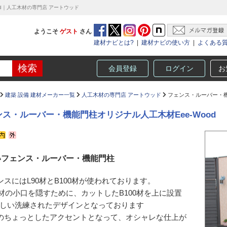
d｜人工木材の専門店 アートウッド
ようこそ
ゲスト
さん
建材ナビとは?
|
建材ナビの使い方
|
よくある
会員登録
ログイン
お
建築 設備 建材メーカー一覧
人工木材の専門店 アートウッド
フェンス・ルーバー・機能
ス・ルーバー・機能門柱オリジナル人工木材Eee-Wood
いフェンス・ルーバー・機能門柱
ンスにはL90材とB100材が使われております。
00材の小口を隠すために、カットしたB100材を上に設置
しい洗練されたデザインとなっております
のちょっとしたアクセントとなって、オシャレな仕上が