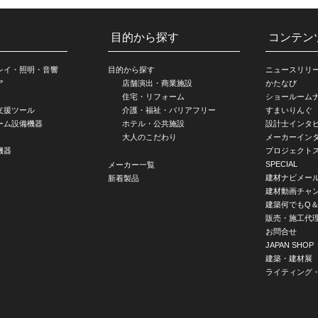
目的から探す
コンテン
レイ・照明・音響
目的から探す
ニュースリリ
ア
店舗演出・商業施設
かたなび
住宅・リフォーム
ショールーム
支援ツール
介護・福祉・バリアフリー
すまいりんぐ
ーム設備機器
ホテル・公共施設
設計士インタ
大人のこだわり
メーカーイン
機器
プロジェクト
SPECIAL
メーカー一覧
建材ナビメー
新着製品
建材動画チャ
建築何でもQ＆
販売・施工代
お問合せ
JAPAN SHOP
建築・建材展
ライティング