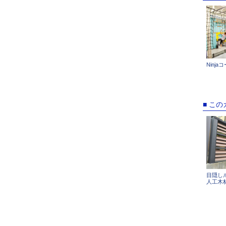
Ninja
■ こ
目隠し
人工木材