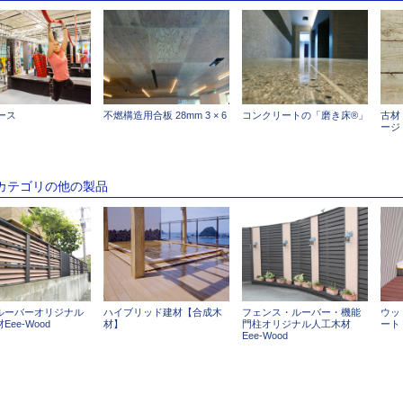
コース
不燃構造用合板 28mm 3 × 6
コンクリートの「磨き床®」
古材
ージ
のカテゴリの他の製品
ルーバーオリジナル
ハイブリッド建材【合成木
フェンス・ルーバー・機能
ウッ
Eee-Wood
材】
門柱オリジナル人工木材
ート
Eee-Wood