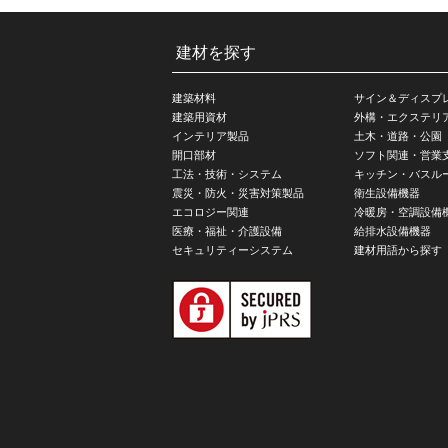
建材を探す
建築材料
サイン＆ディスプ
建築用資材
外構・エクステリ
インテリア製品
土木・道路・公園
開口部材
ソフト関連・営業
工法・技術・システム
キッチン・バスル
震災・防火・災害対策製品
衛生設備機器
エコロジー関連
冷暖房・空調設備
医療・福祉・介護設備
給排水設備機器
セキュリティーシステム
建材用語から探す