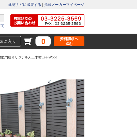
建材ナビに出展する
|
掲載メーカーマイページ
質問
資料請求へ
0
気に入り
進む
門柱オリジナル人工木材Eee-Wood