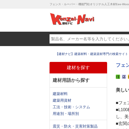
フェンス・ルーバー・機能門柱オリジナル人工木材Eee-Woo
【建材ナビ】建築材料・建築資材専門の検索サイト
フェン
建材を探す
建材用語から探す
美し
建築材料
建築用資材
■フェ
工法・技術・システム
■L1
用途別・場所別
し、美
■玄関
震災・防火・災害対策製品