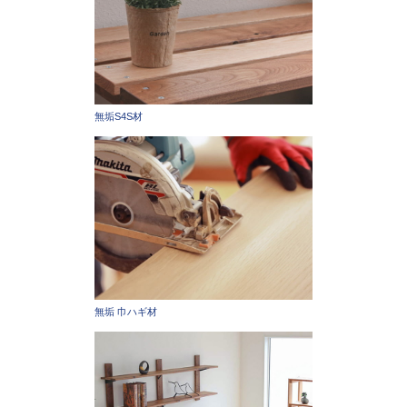
無垢S4S材
無垢 巾ハギ材