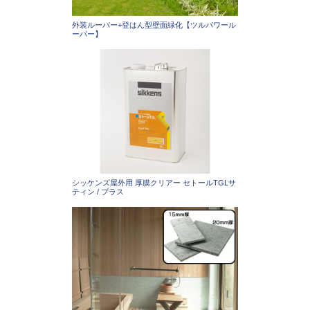
外装ルーバー+登はん型壁面緑化【ツルパワール
ーバー】
シッケンズ屋外用 厚膜クリアー セトールTGLサ
ティン / プラス