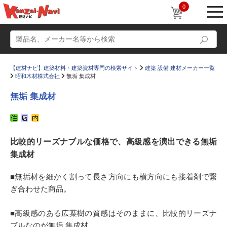
0
【建材ナビ】建築材料・建築資材専門の検索サイト
建築 設備 建材メーカー一覧
昭和木材株式会社
無垢 集成材
無垢 集成材
動画
ショールーム
比較的リーズナブルな価格で、高級感を演出できる無垢
かたなび
コラム
集成材
すまいリング
設計士インタビュー
■無垢材を細かく割って長さ方向にも横方向にも接着剤で繋
Q＆A
販売・施工代理店募集
ぎ合わせた商品。
お気に入り
■高級感のある広葉樹の質感はそのままに、比較的リーズナ
ブルなのが無垢 集成材。