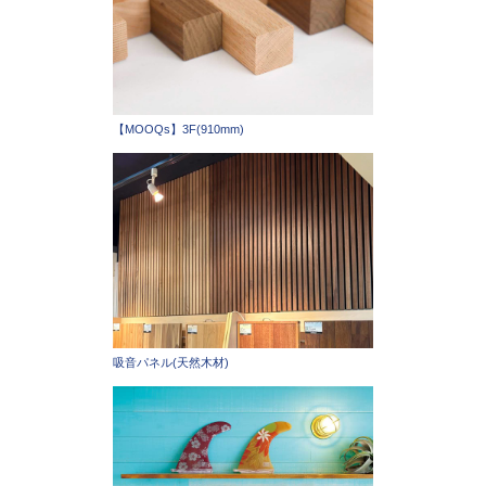
【MOOQs】3F(910mm)
吸音パネル(天然木材)