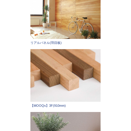
リアルパネル(羽目板)
【MOOQs】3F(910mm)