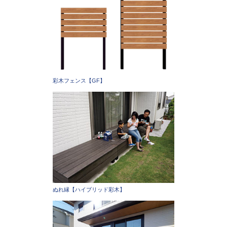
彩木フェンス【GF】
ぬれ縁【ハイブリッド彩木】