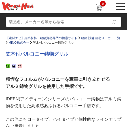
0
【建材ナビ】建築材料・建築資材専門の検索サイト
建築 設備 建材メーカー一覧
MINO株式会社
笠木付バルコニー鋳物グリル
笠木付バルコニー鋳物グリル
動画
ショールーム
精悍なフォルムがバルコニーを豪華に引き立たせる
かたなび
コラム
アルミ鋳物グリルを使用した手摺です。
すまいリング
設計士インタビュー
IDEEN(アイディーン)シリーズのバルコニー鋳物はアルミ鋳
Q＆A
販売・施工代理店募集
物を使用した高級感あふれるバルコニー手摺です。
お気に入り
この他にもロータイプ、ハイタイプと個性的なラインナップ
をご用意しました。