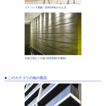
ステンレス製鏡 【KAGAN(かがん)】
天然土壁かぐや姫 内外壁材(不燃材)
■ このカテゴリの他の製品