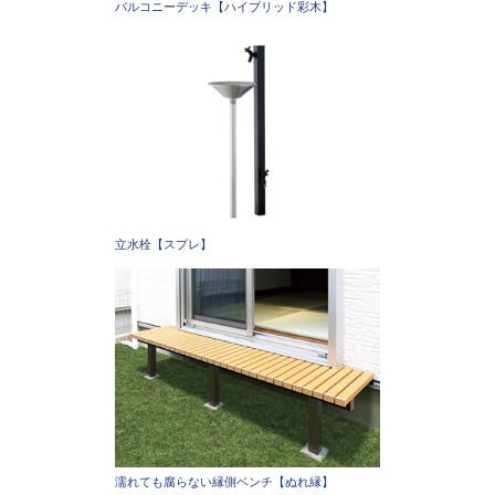
バルコニーデッキ【ハイブリッド彩木】
立水栓【スプレ】
濡れても腐らない縁側ベンチ【ぬれ縁】