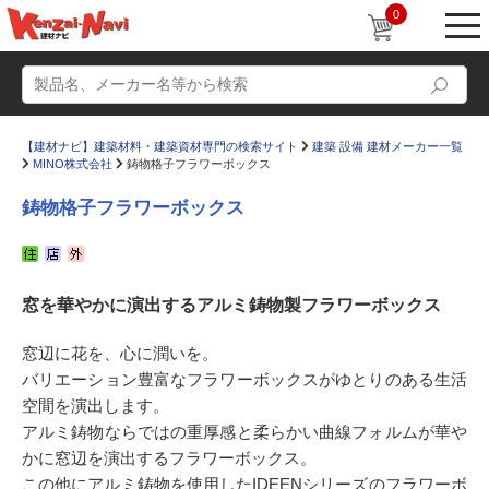
0
【建材ナビ】建築材料・建築資材専門の検索サイト
建築 設備 建材メーカー一覧
MINO株式会社
鋳物格子フラワーボックス
鋳物格子フラワーボックス
動画
ショールーム
窓を華やかに演出するアルミ鋳物製フラワーボックス
かたなび
コラム
すまいリング
設計士インタビュー
窓辺に花を、心に潤いを。
バリエーション豊富なフラワーボックスがゆとりのある生活
Q＆A
販売・施工代理店募集
空間を演出します。
お気に入り
アルミ鋳物ならではの重厚感と柔らかい曲線フォルムが華や
かに窓辺を演出するフラワーボックス。
この他にアルミ鋳物を使用したIDEENシリーズのフラワーボ