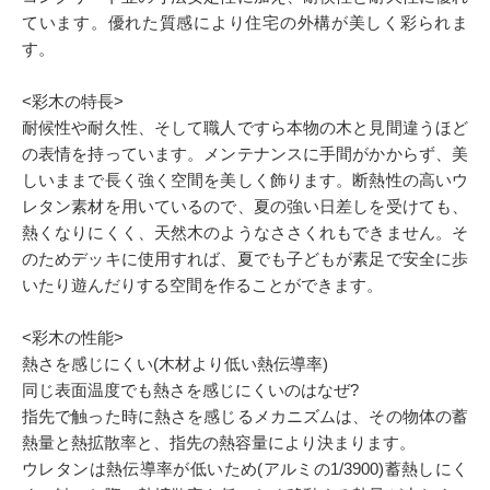
ています。優れた質感により住宅の外構が美しく彩られま
す。
<彩木の特長>
耐候性や耐久性、そして職人ですら本物の木と見間違うほど
の表情を持っています。メンテナンスに手間がかからず、美
しいままで長く強く空間を美しく飾ります。断熱性の高いウ
レタン素材を用いているので、夏の強い日差しを受けても、
熱くなりにくく、天然木のようなささくれもできません。そ
のためデッキに使用すれば、夏でも子どもが素足で安全に歩
いたり遊んだりする空間を作ることができます。
<彩木の性能>
熱さを感じにくい(木材より低い熱伝導率)
同じ表面温度でも熱さを感じにくいのはなぜ?
指先で触った時に熱さを感じるメカニズムは、その物体の蓄
熱量と熱拡散率と、指先の熱容量により決まります。
ウレタンは熱伝導率が低いため(アルミの1/3900)蓄熱しにく