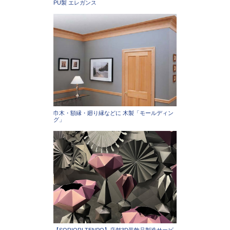
PU製 エレガンス
巾木・額縁・廻り縁などに 木製「モールディン
グ」