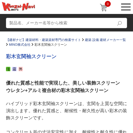
0
【建材ナビ】建築材料・建築資材専門の検索サイト
建築 設備 建材メーカー一覧
MINO株式会社
彩木玄関袖スクリーン
彩木玄関袖スクリーン
動画
ショールーム
優れた質感と性能で実現した、美しい装飾スクリーン
かたなび
コラム
ウレタン+アルミ複合材の彩木玄関袖スクリーン
すまいリング
設計士インタビュー
ハイブリッド彩木玄関袖スクリーンは、玄関を上質な空間に
Q＆A
販売・施工代理店募集
演出します。優れた質感と、耐候性・耐久性が高い彩木の装
お気に入り
飾スクリーンです。
コンクリート並の寸法安定性に加え、耐侯性と耐久性に優れ