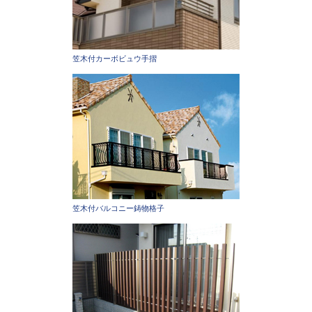
笠木付カーボビュウ手摺
笠木付バルコニー鋳物格子