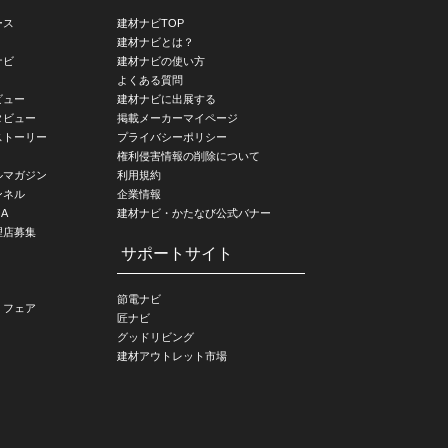
ース
建材ナビTOP
建材ナビとは？
ナビ
建材ナビの使い方
よくある質問
ビュー
建材ナビに出展する
タビュー
掲載メーカーマイページ
ストーリー
プライバシーポリシー
権利侵害情報の削除について
ルマガジン
利用規約
ンネル
企業情報
A
建材ナビ・かたなび公式バナー
理店募集
サポートサイト
節電ナビ
・フェア
匠ナビ
グッドリビング
建材アウトレット市場