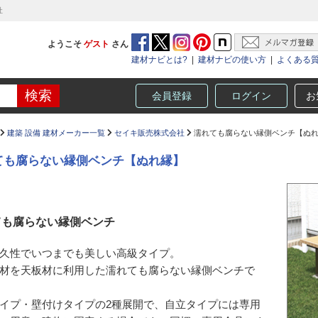
社
ようこそ
ゲスト
さん
建材ナビとは?
|
建材ナビの使い方
|
よくある
会員登録
ログイン
お
建築 設備 建材メーカー一覧
セイキ販売株式会社
濡れても腐らない縁側ベンチ【ぬ
ても腐らない縁側ベンチ【ぬれ縁】
ても腐らない縁側ベンチ
久性でいつまでも美しい高級タイプ。
材を天板材に利用した濡れても腐らない縁側ベンチで
イプ・壁付けタイプの2種展開で、自立タイプには専用