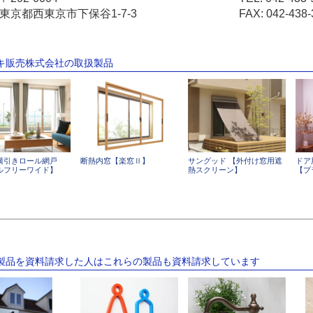
東京都西東京市下保谷1-7-3
FAX: 042-438-
イキ販売株式会社の取扱製品
横引きロール網戸
断熱内窓【楽窓Ⅱ】
サングッド 【外付け窓用遮
ドア
ルフリーワイド】
熱スクリーン】
【プ
の製品を資料請求した人はこれらの製品も資料請求しています