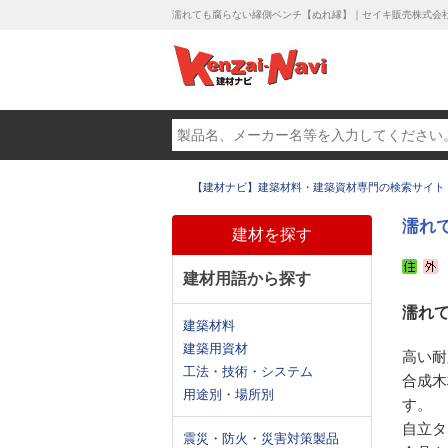
濡れても腐らない縁側ベンチ【ぬれ縁】｜セイキ販売株式会
【建材ナビ】建築材料・建築資材専門の検索サイト
濡れ
建材を探す
建材用語から探す
濡れ
建築材料
建築用資材
高い耐
工法・技術・システム
合成木
用途別・場所別
す。
自立タ
震災・防火・災害対策製品