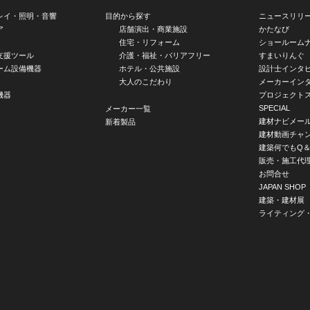
レイ・照明・音響
目的から探す
ニュースリリ
ア
店舗演出・商業施設
かたなび
住宅・リフォーム
ショールーム
支援ツール
介護・福祉・バリアフリー
すまいりんぐ
ーム設備機器
ホテル・公共施設
設計士インタ
大人のこだわり
メーカーイン
機器
プロジェクト
SPECIAL
メーカー一覧
建材ナビメー
新着製品
建材動画チャ
建築何でもQ＆
販売・施工代
お問合せ
JAPAN SHOP
建築・建材展
ライティング