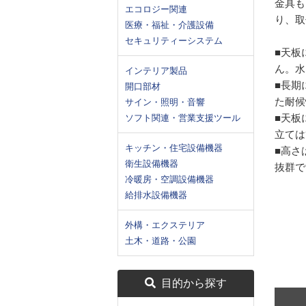
金具も
エコロジー関連
り、取
医療・福祉・介護設備
セキュリティーシステム
■天板
ん。水
インテリア製品
■長期
開口部材
た耐候
サイン・照明・音響
■天板
ソフト関連・営業支援ツール
立ては
キッチン・住宅設備機器
■高さ
衛生設備機器
抜群で
冷暖房・空調設備機器
給排水設備機器
外構・エクステリア
土木・道路・公園
目的から探す