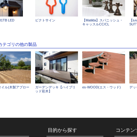
81TB LED
ピクトサイン
【Matilda】スパニッシュ・
【s
キャッスルCC/CL
SUT
のカテゴリの他の製品
タイル(木製アプロー
ガーデンデッキ【ハイブリ
es-WOOD(エス・ウッド)
デッ
ッド彩木】
目的から探す
コンテン