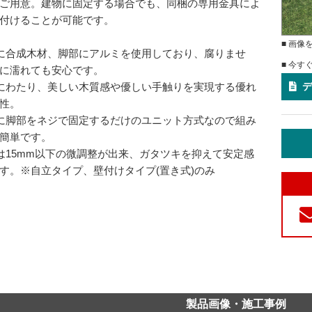
ご用意。建物に固定する場合でも、同梱の専用金具によ
付けることが可能です。
■ 画像
に合成木材、脚部にアルミを使用しており、腐りませ
■ 今す
に濡れても安心です。
デ
にわたり、美しい木質感や優しい手触りを実現する優れ
性。
に脚部をネジで固定するだけのユニット方式なので組み
簡単です。
は15mm以下の微調整が出来、ガタツキを抑えて安定感
す。※自立タイプ、壁付けタイプ(置き式)のみ
製品画像・施工事例