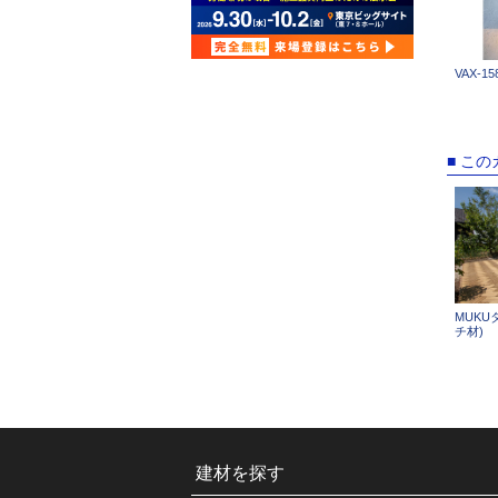
VAX-15
■ こ
MUKU
チ材)
建材を探す