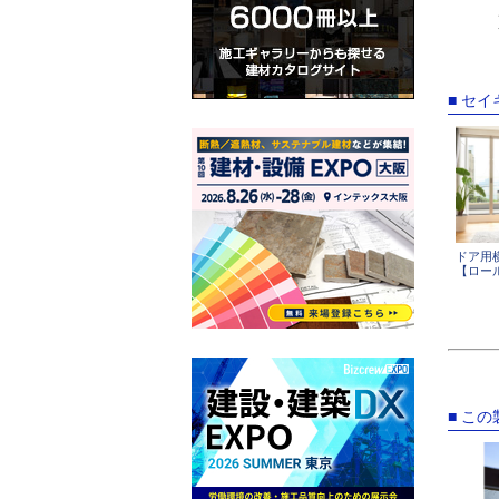
■ セ
ドア用
【ロー
■ こ