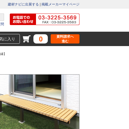
建材ナビに出展する
|
掲載メーカーマイページ
質問
資料請求へ
0
気に入り
進む
れ縁】