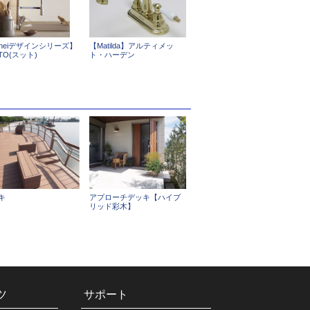
ʌneiデザインシリーズ】
【Matilda】アルティメッ
TO(スット)
ト・ハーデン
キ
アプローチデッキ【ハイブ
リッド彩木】
ツ
サポート