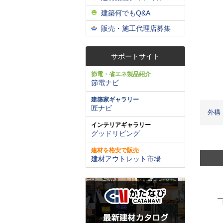
建築何でもQ&A
販売・施工代理店募集
サポートサイト
節電・省エネ製品紹介
節電ナビ
建築家ギャラリー
匠ナビ
外構
インテリアギャラリー
グッドリビング
建材を格安で販売
建材アウトレット市場