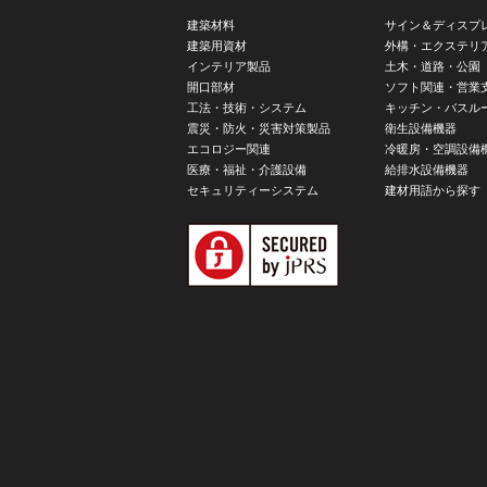
建築材料
サイン＆ディスプ
建築用資材
外構・エクステリ
インテリア製品
土木・道路・公園
開口部材
ソフト関連・営業
工法・技術・システム
キッチン・バスル
震災・防火・災害対策製品
衛生設備機器
エコロジー関連
冷暖房・空調設備
医療・福祉・介護設備
給排水設備機器
セキュリティーシステム
建材用語から探す