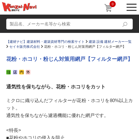
0
【建材ナビ】建築材料・建築資材専門の検索サイト
建築 設備 建材メーカー一覧
セイキ販売株式会社
花粉・ホコリ・粉じん対策用網戸【フィルター網戸】
花粉・ホコリ・粉じん対策用網戸【フィルター網戸】
動画
ショールーム
通気性を保ちながら、花粉・ホコリをカット
かたなび
コラム
すまいリング
設計士インタビュー
ミクロに織り込んだフィルターが花粉・ホコリを80%以上カ
ット。
Q＆A
販売・施工代理店募集
通気性を保ちながら濾過機能に優れた網戸です。
お気に入り
<特長>
■花粉やホコリの侵入を阻止