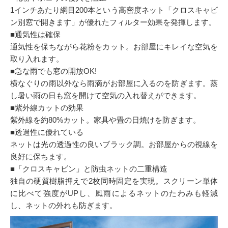
1インチあたり網目200本という高密度ネット「クロスキャビ
ン別窓で開きます」が優れたフィルター効果を発揮します。
■通気性は確保
通気性を保ちながら花粉をカット。お部屋にキレイな空気を
取り入れます。
■急な雨でも窓の開放OK!
横なぐりの雨以外なら雨滴がお部屋に入るのを防ぎます。蒸
し暑い雨の日も窓を開けて空気の入れ替えができます。
■紫外線カットの効果
紫外線を約80%カット。家具や畳の日焼けを防ぎます。
■透過性に優れている
ネットは光の透過性の良いブラック調。お部屋からの視線を
良好に保ちます。
■「クロスキャビン」と防虫ネットの二重構造
独自の硬質樹脂押えで2枚同時固定を実現。スクリーン単体
に比べて強度がUPし、風雨によるネットのたわみも軽減
し、ネットの外れも防ぎます。