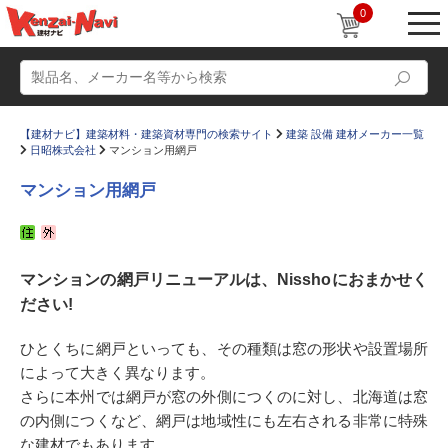
0
【建材ナビ】建築材料・建築資材専門の検索サイト
建築 設備 建材メーカー一覧
日昭株式会社
マンション用網戸
マンション用網戸
動画
ショールーム
マンションの網戸リニューアルは、Nisshoにおまかせく
かたなび
コラム
ださい!
すまいリング
設計士インタビュー
ひとくちに網戸といっても、その種類は窓の形状や設置場所
Q＆A
販売・施工代理店募集
によって大きく異なります。
お気に入り
さらに本州では網戸が窓の外側につくのに対し、北海道は窓
の内側につくなど、網戸は地域性にも左右される非常に特殊
な建材でもあります。