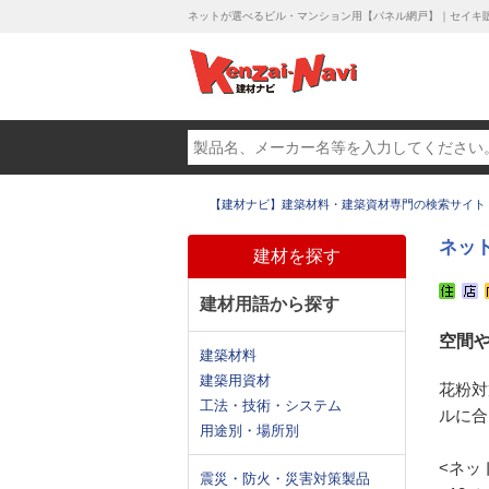
ネットが選べるビル・マンション用【パネル網戸】｜セイキ
【建材ナビ】建築材料・建築資材専門の検索サイト
ネッ
建材を探す
建材用語から探す
空間
建築材料
建築用資材
花粉対
工法・技術・システム
ルに合
用途別・場所別
<ネッ
震災・防火・災害対策製品