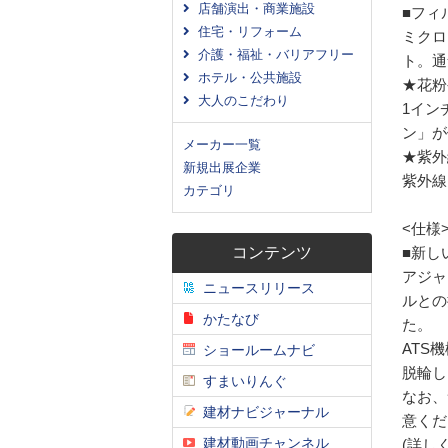
店舗演出・商業施設
■フィ
住宅・リフォーム
ミクロ
介護・福祉・バリアフリー
ト。通
ホテル・公共施設
★花粉
大人のこだわり
1イン
ン」が
メーカー一覧
★紫外
新規出展企業
紫外線
カテゴリ
<仕様
コンテンツ
■新し
アジャ
ニュースリリース
ルとの
かたなび
た。
ATS
ショールームナビ
脱輪しに
すまいりんぐ
なお、
建材ナビジャーナル
意くだ
建材動画チャンネル
(詳し