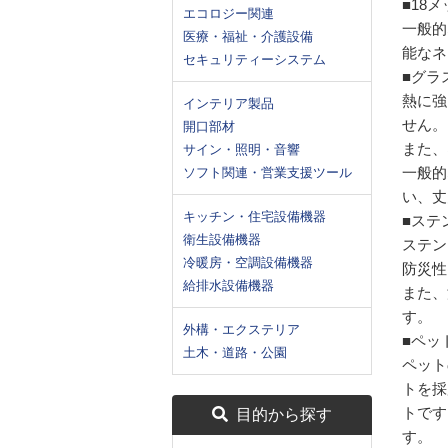
■18
エコロジー関連
一般的
医療・福祉・介護設備
能なネ
セキュリティーシステム
■グラ
熱に強
インテリア製品
せん。
開口部材
また、
サイン・照明・音響
一般的
ソフト関連・営業支援ツール
い、丈
キッチン・住宅設備機器
■ステ
衛生設備機器
ステン
冷暖房・空調設備機器
防災性
給排水設備機器
また、
す。
外構・エクステリア
■ペッ
土木・道路・公園
ペット
トを採
トです
目的から探す
す。