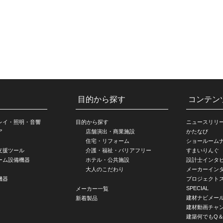
目的から探す
コンテン
レイ・照明・音響
目的から探す
ニュースリリ
ア
店舗演出・商業施設
かたなび
住宅・リフォーム
ショールーム
支援ツール
介護・福祉・バリアフリー
すまいりんぐ
ーム設備機器
ホテル・公共施設
設計士インタ
大人のこだわり
メーカーイン
機器
プロジェクト
SPECIAL
メーカー一覧
建材ナビメー
新着製品
建材動画チャ
建築何でもQ＆