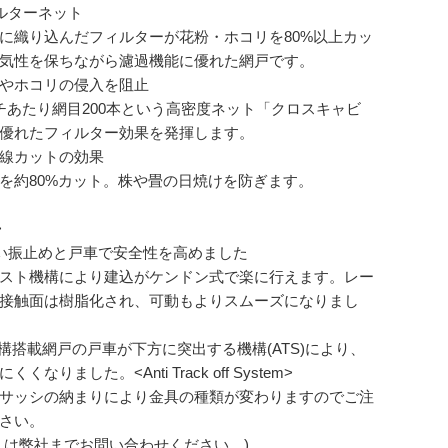
ルターネット
に織り込んだフィルターが花粉・ホコリを80%以上カッ
気性を保ちながら濾過機能に優れた網戸です。
やホコリの侵入を阻止
チあたり網目200本という高密度ネット「クロスキャビ
優れたフィルター効果を発揮します。
線カットの効果
を約80%カット。株や畳の日焼けを防ぎます。
>
い振止めと戸車で安全性を高めました
スト機構により建込がケンドン式で楽に行えます。レー
接触面は樹脂化され、可動もよりスムーズになりまし
機構搭載網戸の戸車が下方に突出する機構(ATS)により、
くくなりました。<Anti Track off System>
サッシの納まりにより金具の種類が変わりますのでご注
さい。
くは弊社までお問い合わせください。)