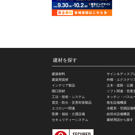
建材を探す
建築材料
サイン＆ディスプ
建築用資材
外構・エクステリ
インテリア製品
土木・道路・公園
開口部材
ソフト関連・営業
工法・技術・システム
キッチン・バスル
震災・防火・災害対策製品
衛生設備機器
エコロジー関連
冷暖房・空調設備
医療・福祉・介護設備
給排水設備機器
セキュリティーシステム
建材用語から探す