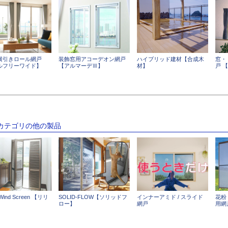
横引きロール網戸
装飾窓用アコーデオン網戸
ハイブリッド建材【合成木
窓・
ルフリーワイド】
【アルマーデⅢ】
材】
戸 
のカテゴリの他の製品
ind Screen 【リリ
SOLID-FLOW【ソリッドフ
インナーアミド / スライド
花粉
ロー】
網戸
用網