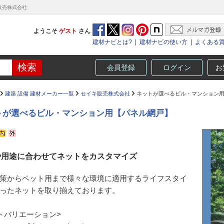
販売株式会社
ようこそ
ゲスト
さん
建材ナビとは?
|
建材ナビの使い方
|
よくある
会員登録
ログイン
お
建築 設備 建材メーカー一覧
セイキ販売株式会社
ネットが選べるビル・マンション
トが選べるビル・マンション用【パネル網戸】
や用途に合わせてネットをカスタマイズ
策からペット用まで様々な環境に適用するライフスタイ
ったネットを取り揃えております。
トバリエーション>