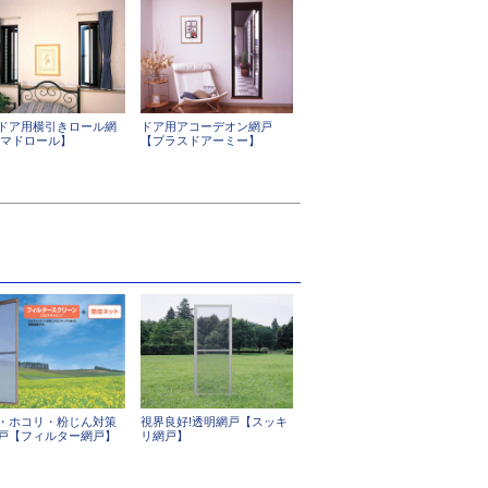
ドア用横引きロール網
ドア用アコーデオン網戸
【マドロール】
【プラスドアーミー】
・ホコリ・粉じん対策
視界良好!透明網戸【スッキ
戸【フィルター網戸】
リ網戸】