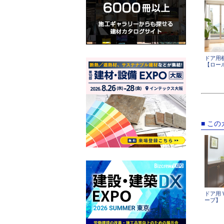
ドア用
【ロー
■ こ
ドア用 W
ーブ】