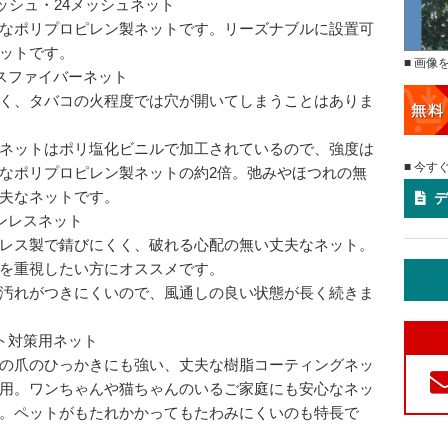
メッシュ・24メッシュネット
なポリプロピレン製ネットです。リーズナブルに設置可
ットです。
■ 画像
スファイバーネット
く、タバコの火程度では穴が開いてしまうことはありま
ネットはポリ塩化ビニルで加工されているので、強度は
■ 今す
なポリプロピレン製ネットの約2倍。弛みやほつれの無
夫なネットです。
デ
ンレスネット
レス製で錆びにくく、破れる心配の無い丈夫なネット。
を重視したい方にオススメです。
汚れがつきにくいので、風通しの良い状態が長く続きま
ト対策用ネット
の爪のひっかきにも強い、丈夫な樹脂コーティングネッ
用。ワンちゃんや猫ちゃんのいるご家庭にも安心なネッ
。ペットがもたれかかってもたわみにくいのも特長で