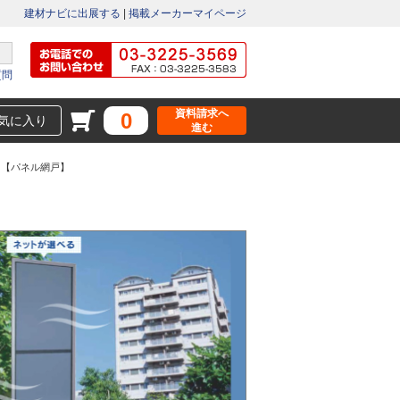
建材ナビに出展する
|
掲載メーカーマイページ
質問
資料請求へ
0
気に入り
進む
用【パネル網戸】