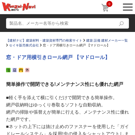
0
【建材ナビ】建築材料・建築資材専門の検索サイト
建築 設備 建材メーカー一覧
セイキ販売株式会社
窓・ドア用横引きロール網戸 【マドロール】
窓・ドア用横引きロール網戸 【マドロール】
動画
ショールーム
簡単操作で開閉できる!メンテナンス性にも優れた網戸
かたなび
コラム
すまいリング
設計士インタビュー
■軽く手を添えて横に引くだけで開閉できる簡単操作。
網戸収納時はゆっくり巻取るソフトな自動収納。
Q＆A
販売・施工代理店募集
網戸の掃除や張替えが簡単に行える、メンテナンス性に優れ
お気に入り
た網戸です。
■ネットの上下には抜け止めのファスナーを使用した「ガイ
ドレールシステム」を採用!虫の侵入をシャットアウトしま