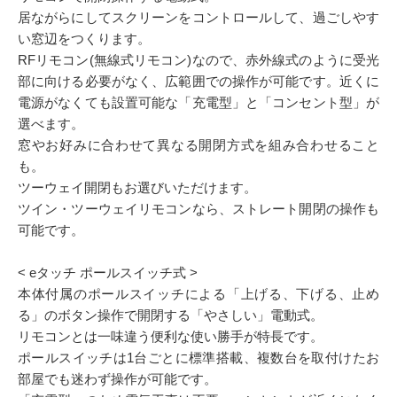
居ながらにしてスクリーンをコントロールして、過ごしやす
い窓辺をつくります。
RFリモコン(無線式リモコン)なので、赤外線式のように受光
部に向ける必要がなく、広範囲での操作が可能です。近くに
電源がなくても設置可能な「充電型」と「コンセント型」が
選べます。
窓やお好みに合わせて異なる開閉方式を組み合わせること
も。
ツーウェイ開閉もお選びいただけます。
ツイン・ツーウェイリモコンなら、ストレート開閉の操作も
可能です。
< eタッチ ポールスイッチ式 >
本体付属のポールスイッチによる「上げる、下げる、止め
る」のボタン操作で開閉する「やさしい」電動式。
リモコンとは一味違う便利な使い勝手が特長です。
ポールスイッチは1台ごとに標準搭載、複数台を取付けたお
部屋でも迷わず操作が可能です。