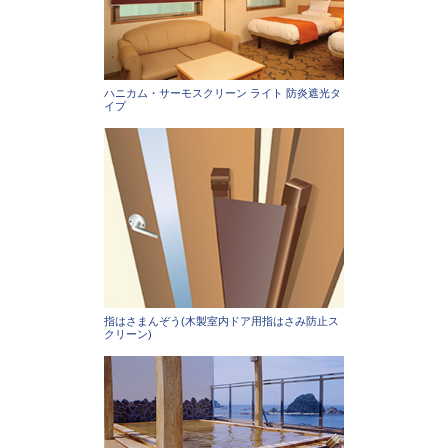
ハニカム・サーモスクリーン ライト 防炎遮光タ
イプ
指はさまんぞう(木製室内ドア用指はさみ防止ス
クリーン)