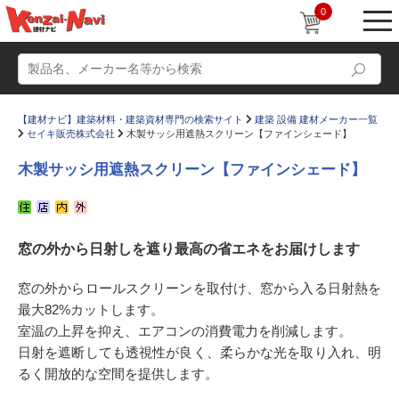
0
【建材ナビ】建築材料・建築資材専門の検索サイト
建築 設備 建材メーカー一覧
セイキ販売株式会社
木製サッシ用遮熱スクリーン【ファインシェード】
木製サッシ用遮熱スクリーン【ファインシェード】
動画
ショールーム
窓の外から日射しを遮り最高の省エネをお届けします
かたなび
コラム
すまいリング
設計士インタビュー
窓の外からロールスクリーンを取付け、窓から入る日射熱を
最大82%カットします。
Q＆A
販売・施工代理店募集
室温の上昇を抑え、エアコンの消費電力を削減します。
お気に入り
日射を遮断しても透視性が良く、柔らかな光を取り入れ、明
るく開放的な空間を提供します。