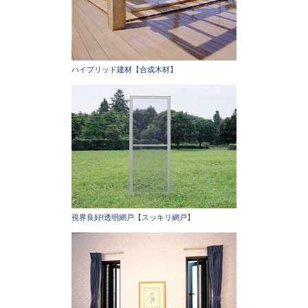
ハイブリッド建材【合成木材】
視界良好!透明網戸【スッキリ網戸】