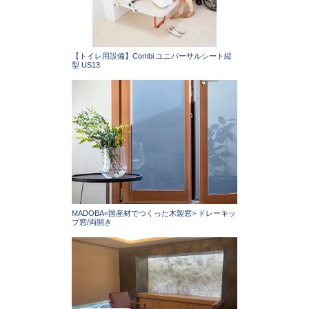
【トイレ用設備】Combi ユニバーサルシート縦
型 US13
MADOBA<国産材でつくった木製窓> ドレーキッ
プ窓/両開き