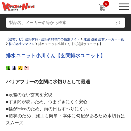
0
【建材ナビ】建築材料・建築資材専門の検索サイト
建築 設備 建材メーカー一覧
株式会社シマブン
排水ユニット小川くん【玄関排水ユニット】
排水ユニット小川くん【玄関排水ユニット】
動画
ショールーム
バリアフリーの玄関に水切りとして最適
かたなび
コラム
すまいリング
設計士インタビュー
■段差のない玄関を実現
■すき間が狭いため、つまずきにくく安心
Q＆A
販売・施工代理店募集
■幅が94㎜のため、雨の日もすべりにくい
お気に入り
■箱状のため、施工も簡単・本体に勾配があるため水切れは
スムーズ