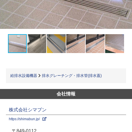
給排水設備機器
排水グレーチング・排水管(排水蓋)
会社情報
株式会社シマブン
https://shimabun.jp/
〒849-0112