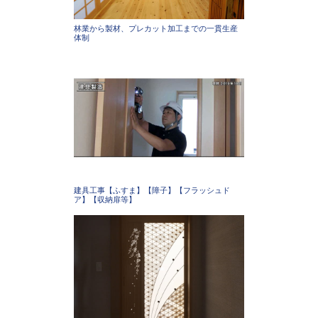
林業から製材、プレカット加工までの一貫生産
体制
建具工事【ふすま】【障子】【フラッシュド
ア】【収納扉等】