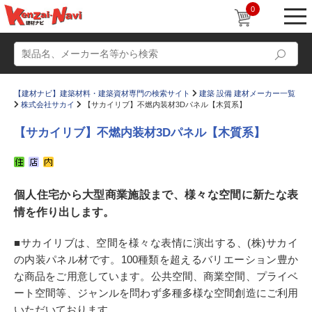
0
【建材ナビ】建築材料・建築資材専門の検索サイト
建築 設備 建材メーカー一覧
株式会社サカイ
【サカイリブ】不燃内装材3Dパネル【木質系】
【サカイリブ】不燃内装材3Dパネル【木質系】
動画
ショールーム
個人住宅から大型商業施設まで、様々な空間に新たな表
かたなび
コラム
情を作り出します。
すまいリング
設計士インタビュー
■サカイリブは、空間を様々な表情に演出する、(株)サカイ
Q＆A
販売・施工代理店募集
の内装パネル材です。100種類を超えるバリエーション豊か
お気に入り
な商品をご用意しています。公共空間、商業空間、プライベ
ート空間等、ジャンルを問わず多種多様な空間創造にご利用
いただいております。