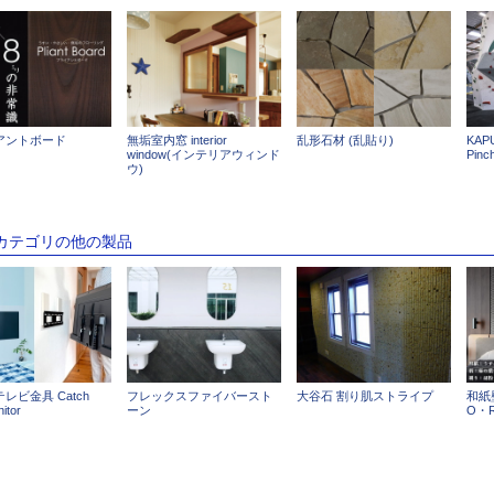
アントボード
無垢室内窓 interior
乱形石材 (乱貼り)
KAP
window(インテリアウィンド
Pin
ウ)
のカテゴリの他の製品
レビ金具 Catch
フレックスファイバースト
大谷石 割り肌ストライプ
和紙
itor
ーン
O・R