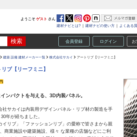
ようこそ
ゲスト
さん
建材ナビとは?
|
建材ナビの使い方
|
よくある
会員登録
ログイン
お
建築 設備 建材メーカー一覧
株式会社サカイ
アートリブ【リーフミニ】
トリブ【リーフミニ】
にインパクトを与える、3D内装パネル。
会社サカイは内装用デザインパネル・リブ材の製造を手
 30年が経ちました。
カイリブ」「ファッションリブ」の愛称で皆さまから親
、商業施設や建築施設、様々 な業種の店舗などにご利