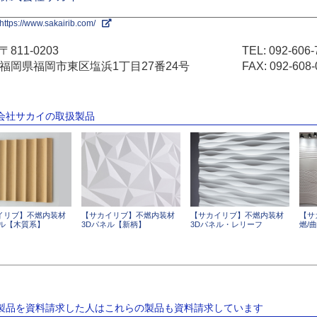
https://www.sakairib.com/
〒811-0203
TEL:
092-606-
福岡県福岡市東区塩浜1丁目27番24号
FAX: 092-608-
式会社サカイの取扱製品
イリブ】不燃内装材
【サカイリブ】不燃内装材
【サカイリブ】不燃内装材
【サ
ネル【木質系】
3Dパネル【新柄】
3Dパネル・レリーフ
燃/
の製品を資料請求した人はこれらの製品も資料請求しています