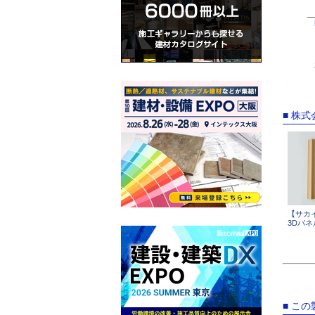
■ 株
【サカ
3Dパ
■ こ