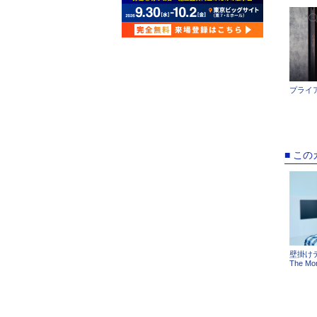
プライ
■ こ
壁掛けテ
The Mon