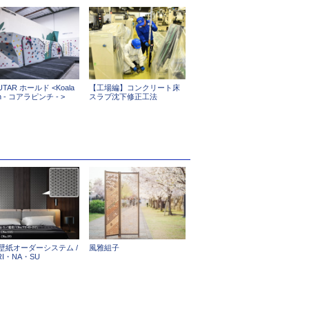
UTAR ホールド <Koala
【工場編】コンクリート床
ch - コアラピンチ - >
スラブ沈下修正工法
壁紙オーダーシステム /
風雅組子
I・NA・SU