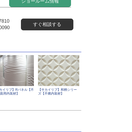
ショールーム情報
7810
すぐ相談する
0090
カイリブ】Rパネル【不
【サカイリブ】和柄シリー
曲面用内装材】
ズ【不燃内装材】