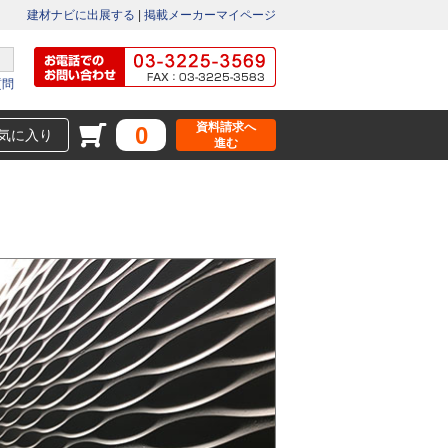
建材ナビに出展する
|
掲載メーカーマイページ
質問
資料請求へ
0
気に入り
進む