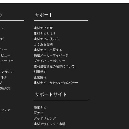
ツ
サポート
ース
建材ナビTOP
建材ナビとは？
ナビ
建材ナビの使い方
よくある質問
ビュー
建材ナビに出展する
タビュー
掲載メーカーマイページ
ストーリー
プライバシーポリシー
権利侵害情報の削除について
ルマガジン
利用規約
ンネル
企業情報
A
建材ナビ・かたなび公式バナー
理店募集
サポートサイト
節電ナビ
・フェア
匠ナビ
グッドリビング
建材アウトレット市場