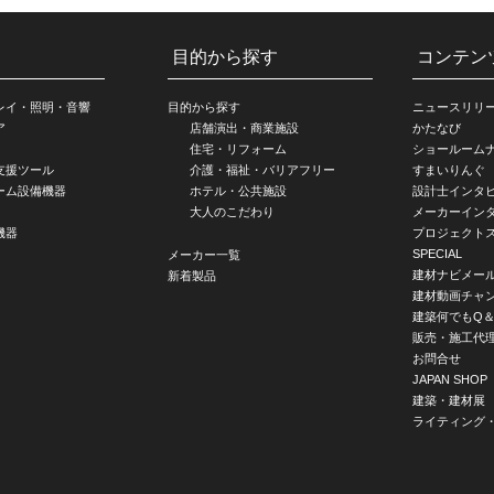
目的から探す
コンテン
レイ・照明・音響
目的から探す
ニュースリリ
ア
店舗演出・商業施設
かたなび
住宅・リフォーム
ショールーム
支援ツール
介護・福祉・バリアフリー
すまいりんぐ
ーム設備機器
ホテル・公共施設
設計士インタ
大人のこだわり
メーカーイン
機器
プロジェクト
SPECIAL
メーカー一覧
建材ナビメー
新着製品
建材動画チャ
建築何でもQ＆
販売・施工代
お問合せ
JAPAN SHOP
建築・建材展
ライティング