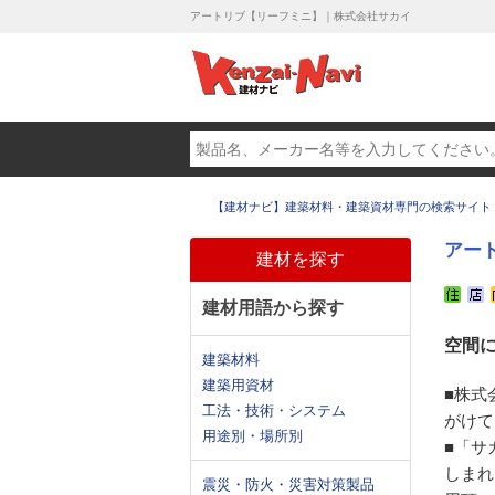
アートリブ【リーフミニ】｜株式会社サカイ
【建材ナビ】建築材料・建築資材専門の検索サイト
アー
建材を探す
建材用語から探す
空間
建築材料
建築用資材
■株式
工法・技術・システム
がけて
用途別・場所別
■「サ
しまれ
震災・防火・災害対策製品