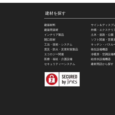
建材を探す
建築材料
サイン＆ディスプ
建築用資材
外構・エクステリ
インテリア製品
土木・道路・公園
開口部材
ソフト関連・営業
工法・技術・システム
キッチン・バスル
震災・防火・災害対策製品
衛生設備機器
エコロジー関連
冷暖房・空調設備
医療・福祉・介護設備
給排水設備機器
セキュリティーシステム
建材用語から探す