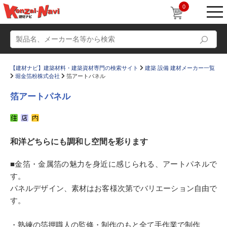
0
【建材ナビ】建築材料・建築資材専門の検索サイト
建築 設備 建材メーカー一覧
堀金箔粉株式会社
箔アートパネル
箔アートパネル
動画
ショールーム
和洋どちらにも調和し空間を彩ります
かたなび
コラム
すまいリング
設計士インタビュー
■金箔・金属箔の魅力を身近に感じられる、アートパネルで
す。
Q＆A
販売・施工代理店募集
パネルデザイン、素材はお客様次第でバリエーション自由で
お気に入り
す。
・熟練の箔押職人の監修・制作のもと全て手作業で制作