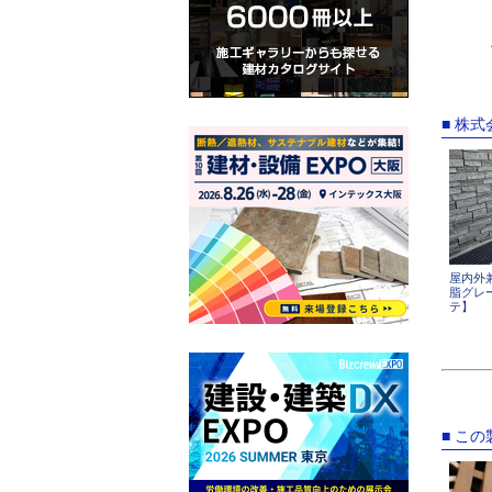
■ 株
屋内外
脂グレ
テ】
■ こ