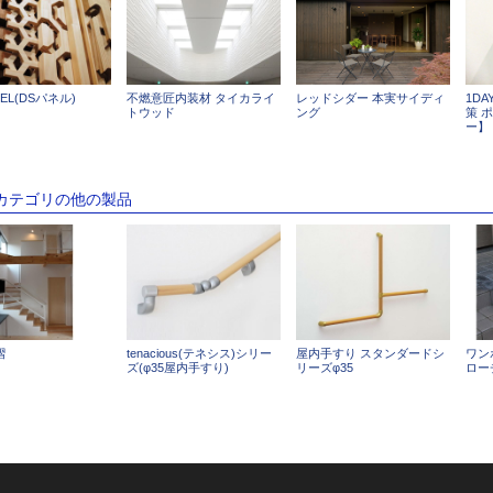
NEL(DSパネル)
不燃意匠内装材 タイカライ
レッドシダー 本実サイディ
1D
トウッド
ング
策 
ー】
のカテゴリの他の製品
摺
tenacious(テネシス)シリー
屋内手すり スタンダードシ
ワン
ズ(φ35屋内手すり)
リーズφ35
ロー