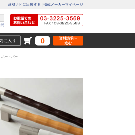
建材ナビに出展する
|
掲載メーカーマイページ
質問
資料請求へ
0
気に入り
進む
サポートバー