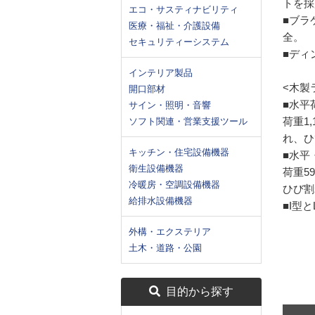
トを採
エコ・サスティナビリティ
■ブラ
医療・福祉・介護設備
全。
セキュリティーシステム
■ディ
インテリア製品
<木製
開口部材
■水平
サイン・照明・音響
荷重1
ソフト関連・営業支援ツール
れ、ひ
キッチン・住宅設備機器
■水平
衛生設備機器
荷重5
冷暖房・空調設備機器
ひび割
給排水設備機器
■I型
外構・エクステリア
土木・道路・公園
目的から探す