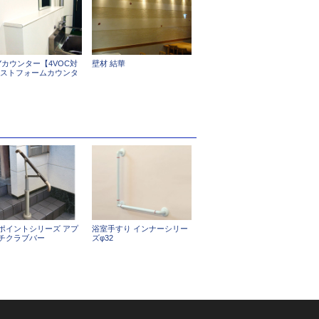
AYカウンター【4VOC対
壁材 結華
ポストフォームカウンタ
ポイントシリーズ アプ
浴室手すり インナーシリー
チクラブバー
ズφ32