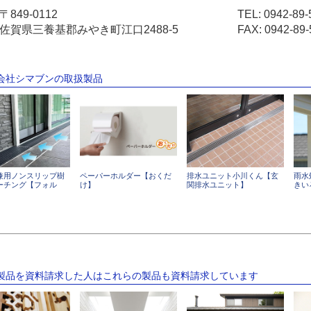
〒849-0112
TEL:
0942-89-
佐賀県三養基郡みやき町江口2488-5
FAX: 0942-89-
式会社シマブンの取扱製品
兼用ノンスリップ樹
ペーパーホルダー【おくだ
排水ユニット小川くん【玄
雨水
ーチング【フォル
け】
関排水ユニット】
きい
の製品を資料請求した人はこれらの製品も資料請求しています