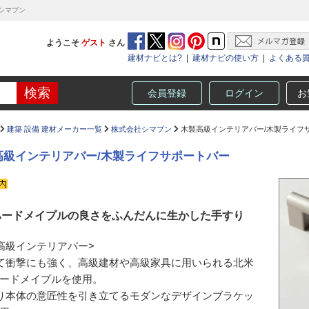
シマブン
ようこそ
ゲスト
さん
建材ナビとは?
|
建材ナビの使い方
|
よくある
会員登録
ログイン
お
建築 設備 建材メーカー一覧
株式会社シマブン
木製高級インテリアバー/木製ライフ
高級インテリアバー/木製ライフサポートバー
ハードメイプルの良さをふんだんに生かした手すり
高級インテリアバー>
て衝撃にも強く、高級建材や高級家具に用いられる北米
ードメイプルを使用。
り本体の意匠性を引き立てるモダンなデザインブラケッ