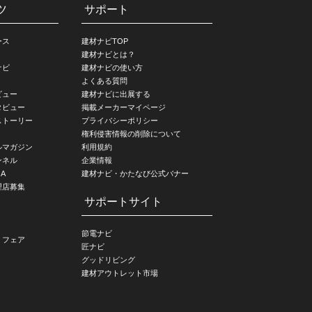
ツ
サポート
ース
建材ナビTOP
建材ナビとは？
ナビ
建材ナビの使い方
よくある質問
ビュー
建材ナビに出展する
タビュー
掲載メーカーマイページ
ストーリー
プライバシーポリシー
権利侵害情報の削除について
ルマガジン
利用規約
ンネル
企業情報
A
建材ナビ・かたなび公式バナー
理店募集
サポートサイト
節電ナビ
・フェア
匠ナビ
グッドリビング
建材アウトレット市場