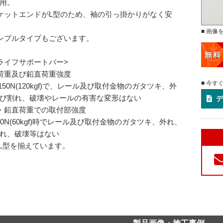
用。
ケットエンドがL型のため、袖の引っ掛かりがなく安
■ 画像
ンプルタイプもございます。
ライフサポートバー>
荷重及び鉛直荷重強度
■ 今す
,150N(120kgf)で、レール及び取付金物のガタツキ、外
び割れ、破壊やレールの有害な変形はない
デ
・鉛直荷重での取付部強度
90N(60kgf)時でレール及び取付金物のガタツキ、外れ、
れ、破壊等はない
とL型を揃えています。