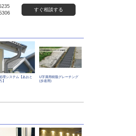
5235
すぐ相談する
5306
処理システム【あおと
U字溝用樹脂グレーチング
ろ】
(歩道用)