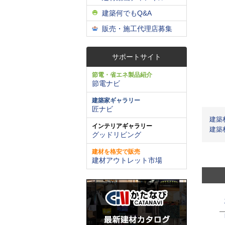
建築何でもQ&A
販売・施工代理店募集
サポートサイト
節電・省エネ製品紹介
節電ナビ
建築家ギャラリー
匠ナビ
建築
インテリアギャラリー
建築
グッドリビング
建材を格安で販売
建材アウトレット市場