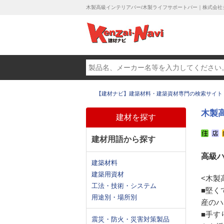
木製高級インテリアバー/木製ライフサポートバー｜株式会社
【建材ナビ】建築材料・建築資材専門の検索サイト
木製
建材を探す
建材用語から探す
高級
建築材料
建築用資材
<木製
工法・技術・システム
■堅く
用途別・場所別
産のハ
■手す
震災・防火・災害対策製品