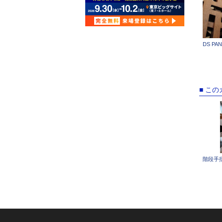
DS PA
■ こ
階段手