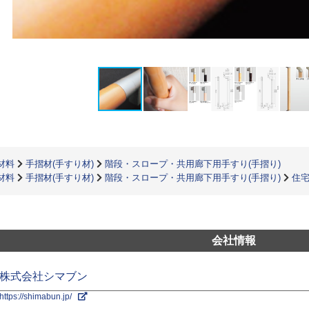
材料
手摺材(手すり材)
階段・スロープ・共用廊下用手すり(手摺り)
材料
手摺材(手すり材)
階段・スロープ・共用廊下用手すり(手摺り)
住宅
会社情報
株式会社シマブン
https://shimabun.jp/