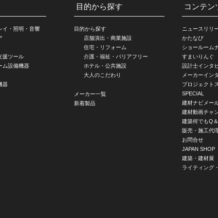
目的から探す
コンテン
レイ・照明・音響
目的から探す
ニュースリリ
ア
店舗演出・商業施設
かたなび
住宅・リフォーム
ショールーム
支援ツール
介護・福祉・バリアフリー
すまいりんぐ
ーム設備機器
ホテル・公共施設
設計士インタ
大人のこだわり
メーカーイン
機器
プロジェクト
SPECIAL
メーカー一覧
建材ナビメー
新着製品
建材動画チャ
建築何でもQ＆
販売・施工代
お問合せ
JAPAN SHOP
建築・建材展
ライティング