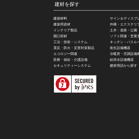
建材を探す
建築材料
サイン＆ディスプ
建築用資材
外構・エクステリ
インテリア製品
土木・道路・公園
開口部材
ソフト関連・営業
工法・技術・システム
キッチン・バスル
震災・防火・災害対策製品
衛生設備機器
エコロジー関連
冷暖房・空調設備
医療・福祉・介護設備
給排水設備機器
セキュリティーシステム
建材用語から探す