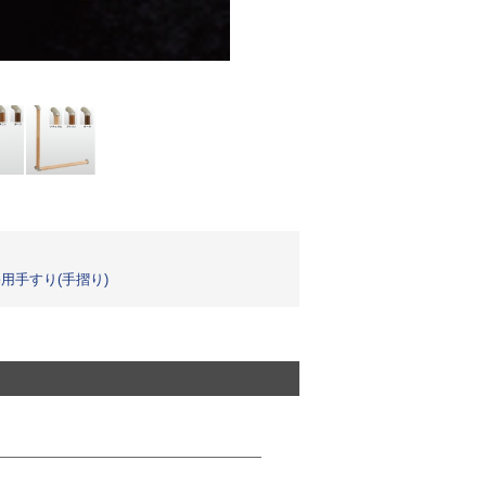
用手すり(手摺り)