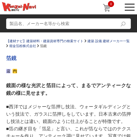
0
【建材ナビ】建築材料・建築資材専門の検索サイト
建築 設備 建材メーカー一覧
堀金箔粉株式会社
箔鏡
箔鏡
動画
ショールーム
鏡面の様な光沢と箔目によって、まるでアンティークな
かたなび
コラム
鏡の様に見せます。
すまいリング
設計士インタビュー
■西洋ではメジャーな箔押し技法、ウォータギルディングと
Q＆A
販売・施工代理店募集
いう技法で、ガラスに箔押しをしています。日本古来の箔押
お気に入り
し技法とは違い、鏡面のように仕上がることが特徴です。
■箔の継ぎ目を「箔足」と言い、これが箔ならではのテクス
チャーを作り、アンティーク調に見せています。写真では銀