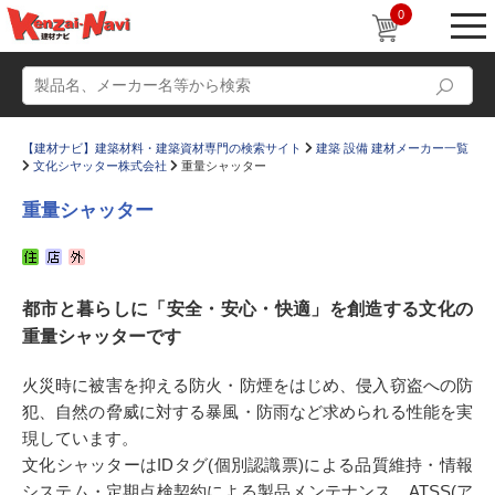
0
【建材ナビ】建築材料・建築資材専門の検索サイト
建築 設備 建材メーカー一覧
文化シヤッター株式会社
重量シャッター
重量シャッター
動画
ショールーム
都市と暮らしに「安全・安心・快適」を創造する文化の
かたなび
コラム
重量シャッターです
すまいリング
設計士インタビュー
火災時に被害を抑える防火・防煙をはじめ、侵入窃盗への防
Q＆A
販売・施工代理店募集
犯、自然の脅威に対する暴風・防雨など求められる性能を実
お気に入り
現しています。
文化シャッターはIDタグ(個別認識票)による品質維持・情報
システム・定期点検契約による製品メンテナンス、ATSS(ア