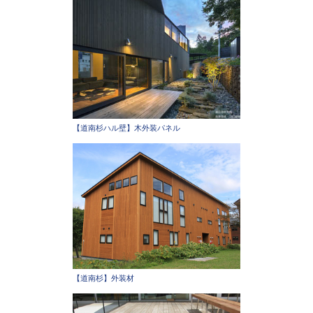
【道南杉ハル壁】木外装パネル
【道南杉】外装材