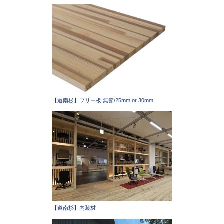
【道南杉】フリー板 無節/25mm or 30mm
【道南杉】内装材