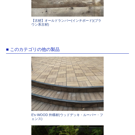
【古材】オールドランバー(インチボード)(ブラ
ウン系古材)
■ このカテゴリの他の製品
E's-WOOD 外構材(ウッドデッキ・ルーバー・フ
ェンス)