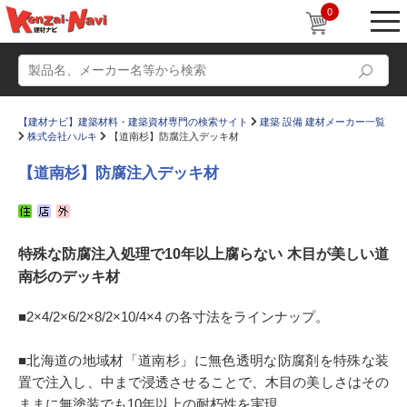
0
【建材ナビ】建築材料・建築資材専門の検索サイト
建築 設備 建材メーカー一覧
株式会社ハルキ
【道南杉】防腐注入デッキ材
【道南杉】防腐注入デッキ材
動画
ショールーム
特殊な防腐注入処理で10年以上腐らない 木目が美しい道
かたなび
コラム
南杉のデッキ材
すまいリング
設計士インタビュー
■2×4/2×6/2×8/2×10/4×4 の各寸法をラインナップ。
Q＆A
販売・施工代理店募集
お気に入り
■北海道の地域材「道南杉」に無色透明な防腐剤を特殊な装
置で注入し、中まで浸透させることで、木目の美しさはその
ままに無塗装でも10年以上の耐朽性を実現。