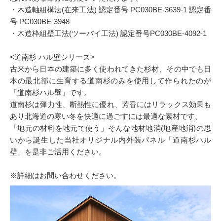
・木造軸組構法(在来工法) 認定番号 PC030BE-3639-1 認定番
号 PC030BE-3948
・木造枠組壁工法(ツーバイ工法) 認定番号PC030BE-4092-1
<道南杉 ハル壁シリーズ>
古来から日本の建築に多く使われてきた杉材、その中でも日
本の最北部に生育する道南杉のみを使用して作られたのが
「道南杉ハル壁」です。
道南杉は弾力性、断熱性に優れ、芳香にはリラックス効果も
あり北海道の寒い冬を快適に過ごすには最適な素材です。
「地元の材料を地元で使う」そんな地材地消(地産地消)の思
いから誕生した当社オリジナル内外装パネル「道南杉ハル
壁」を是非ご活用ください。
※詳細はお問い合わせください。