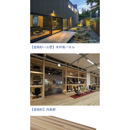
【道南杉ハル壁】木外装パネル
【道南杉】内装材