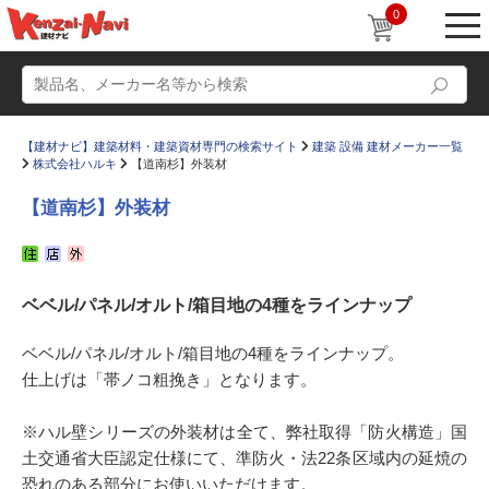
0
【建材ナビ】建築材料・建築資材専門の検索サイト
建築 設備 建材メーカー一覧
株式会社ハルキ
【道南杉】外装材
【道南杉】外装材
動画
ショールーム
ベベル/パネル/オルト/箱目地の4種をラインナップ
かたなび
コラム
すまいリング
設計士インタビュー
ベベル/パネル/オルト/箱目地の4種をラインナップ。
仕上げは「帯ノコ粗挽き」となります。
Q＆A
販売・施工代理店募集
お気に入り
※ハル壁シリーズの外装材は全て、弊社取得「防火構造」国
土交通省大臣認定仕様にて、準防火・法22条区域内の延焼の
恐れのある部分にお使いいただけます。