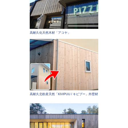
高耐久化天然木材「アコヤ」
高耐久北欧産天然「KIVIPUU / キビプー」外壁材