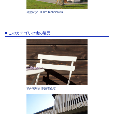
外壁材(VETEDY Techniclic®)
■ このカテゴリの他の製品
杉外装用羽目板(着色可)