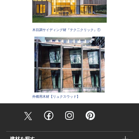
木目調サイディング材『テク二クリック』①
外構用木材【リュクスウッド】
建材を探す