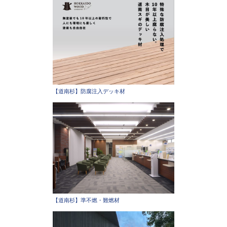
【道南杉】防腐注入デッキ材
【道南杉】準不燃・難燃材