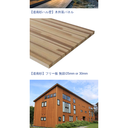
【道南杉ハル壁】木外装パネル
【道南杉】フリー板 無節/25mm or 30mm