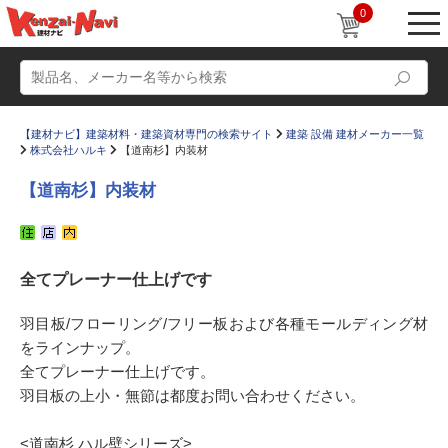
0
【建材ナビ】建築材料・建築資材専門の検索サイト
建築 設備 建材メーカー一覧
株式会社ハルキ
【道南杉】内装材
【道南杉】内装材
動画
ショールーム
全てプレーナー仕上げです
かたなび
コラム
すまいリング
設計士インタビュー
羽目板/フローリング/フリー板および各種モールディング材
をラインナップ。
Q＆A
販売・施工代理店募集
全てプレーナー仕上げです。
お気に入り
羽目板の上小・無節は都度お問い合わせください。
<道南杉 ハル壁シリーズ>