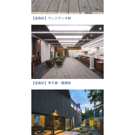
【道南杉】ウッドデッキ材
【道南杉】準不燃・難燃材