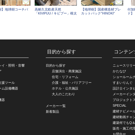
樹】地球樹コーチパ
高耐久北欧産天然
【地球樹】国産構造材プレ
付加
「KIVIPUU / キビプー」根太
カットパック”HINOKI”
ド】
目的から探す
コンテン
レイ・照明・音響
目的から探す
ニュースリリ
ア
店舗演出・商業施設
かたなび
住宅・リフォーム
ショールーム
支援ツール
介護・福祉・バリアフリー
すまいりんぐ
ーム設備機器
ホテル・公共施設
設計士インタ
大人のこだわり
メーカーイン
機器
プロジェクト
SPECIAL
メーカー一覧
建材ナビメー
新着製品
建材動画チャ
建築何でもQ＆
販売・施工代
お問合せ