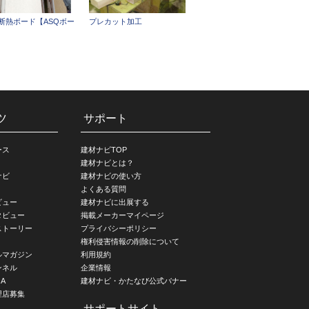
断熱ボード【ASQボー
プレカット加工
ツ
サポート
ース
建材ナビTOP
建材ナビとは？
ナビ
建材ナビの使い方
よくある質問
ビュー
建材ナビに出展する
タビュー
掲載メーカーマイページ
ストーリー
プライバシーポリシー
権利侵害情報の削除について
ルマガジン
利用規約
ンネル
企業情報
A
建材ナビ・かたなび公式バナー
理店募集
サポートサイト