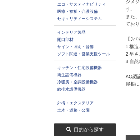
ジメジ
エコ・サスティナビリティ
す。
医療・福祉・介護設備
また、
セキュリティーシステム
ており
インテリア製品
【Jパ
開口部材
1 構
サイン・照明・音響
2 早
ソフト関連・営業支援ツール
3 自
キッチン・住宅設備機器
衛生設備機器
AQ認
冷暖房・空調設備機器
屋根に
給排水設備機器
外構・エクステリア
土木・道路・公園
目的から探す