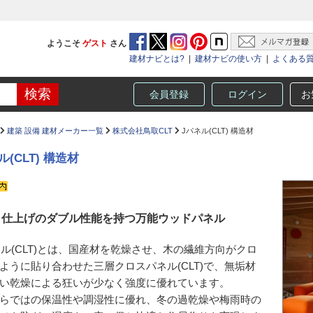
ようこそ
ゲスト
さん
建材ナビとは?
|
建材ナビの使い方
|
よくある
会員登録
ログイン
お
建築 設備 建材メーカー一覧
株式会社鳥取CLT
Jパネル(CLT) 構造材
ル(CLT) 構造材
と仕上げのダブル性能を持つ万能ウッドパネル
ネル(CLT)とは、国産材を乾燥させ、木の繊維方向がクロ
ように貼り合わせた三層クロスパネル(CLT)で、無垢材
い乾燥による狂いが少なく強度に優れています。
らではの保温性や調湿性に優れ、冬の過乾燥や梅雨時の