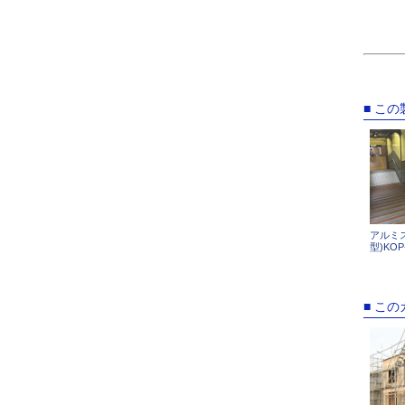
■ こ
アルミス
型)KOP
■ こ