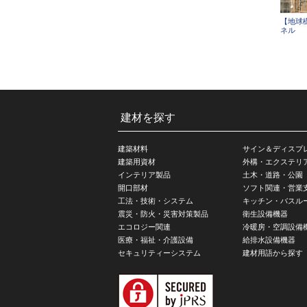
【地球
ネル
建材を探す
建築材料
サイン＆ディスプ
建築用資材
外構・エクステリ
インテリア製品
土木・道路・公園
開口部材
ソフト関連・営業
工法・技術・システム
キッチン・バスル
震災・防火・災害対策製品
衛生設備機器
エコロジー関連
冷暖房・空調設備
医療・福祉・介護設備
給排水設備機器
セキュリティーシステム
建材用語から探す