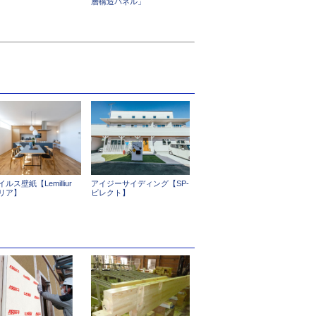
層構造パネル」
ルス壁紙【Lemilliur
アイジーサイディング【SP-
リア】
ビレクト】