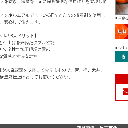
メを防ぎ、湿度を一定に保ち快適な住居作りを実現しま
ノンホルムアルデヒトいるF☆☆☆☆の接着剤を使用し
■ 画像
、安心して使えます。
ネルの3大メリット】
造と仕上げを兼ねたダブル性能
■ 今す
さと安全性で施工現場に貢献
然な質感と寸法安定性
証や大臣認定を取得しておりますので、床、壁、天井、
構造兼仕上げとしてお使いください。