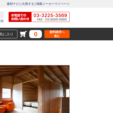
建材ナビに出展する
|
掲載メーカーマイページ
質問
資料請求へ
0
気に入り
進む