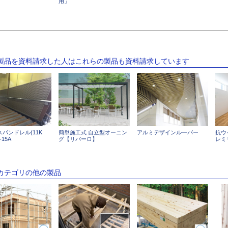
用」
の製品を資料請求した人はこれらの製品も資料請求しています
パンドレル(11K
簡単施工式 自立型オーニン
アルミデザインルーバー
抗ウイ
-15A
グ【リパーロ】
レミ
のカテゴリの他の製品