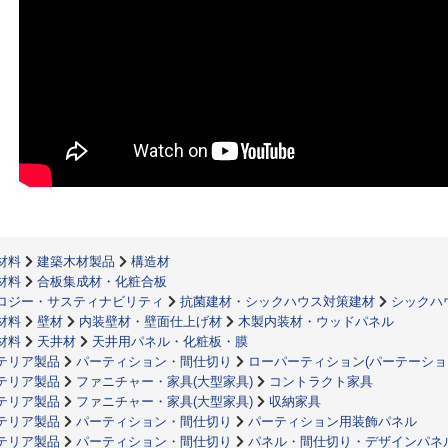
材料
建築木材製品
構造材
材料
合板集成材・化粧合板
ロジー・サスティナビリティ
抗菌建材・シックハウス対策建材
シックハ
材料
壁材
内装壁材・壁面仕上げ材
木製内装材・ウッドパネル
材料
天井材
天井用パネル・化粧板・膜
テリア製品
パーティション・間仕切り
ローパーティション(パーテーショ
テリア製品
ファニチャー・家具(大型家具)
コントラクト家具
テリア製品
ファニチャー・家具(大型家具)
収納家具
テリア製品
パーティション・間仕切り
パーティション用装飾パネル
テリア製品
パーティション・間仕切り
パネル・間仕切り・デザインパネ