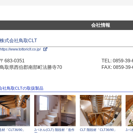
会社情報
株式会社鳥取CLT
https://www.tottoriclt.co.jp/
〒683-0351
TEL:
0859-39-
鳥取県西伯郡南部町法勝寺70
FAX: 0859-39-
式会社鳥取CLTの取扱製品
造材「CLT36/90」
Jパネル(CLT) 階段材「造作
CLT 階段材「CLT36/90」
Jパ