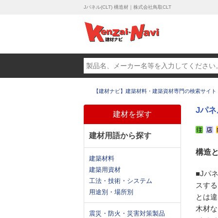
Jパネル(CLT) 構造材｜株式会社鳥取CLT
【建材ナビ】建築材料・建築資材専門の検索サイト
Jパネ
建材を探す
建材用語から探す
構造
建築材料
建築用資材
■Jパ
工法・技術・システム
スする
用途別・場所別
とは違
木材な
震災・防火・災害対策製品