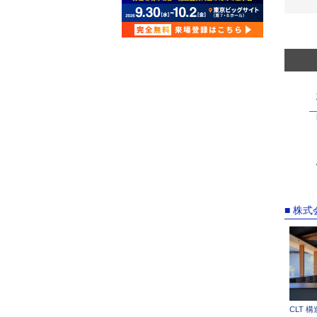
■ 株
CLT 構