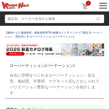
0
【建材ナビ】建築材料・建築資材専門の検索サイト
インテリア製品
パーティ
ション・間仕切り
ローパーティション(パーテーション)
動画
ショールーム
ローパーティション(パーテーション)
かたなび
コラム
自在に空間をつくれるローパーティション。自立
すまいリング
設計士インタビュー
型、連結型、半透明、マグネット式などおしゃれで
バリエーション豊富なパーテーションを紹介しま
Q＆A
販売・施工代理店募集
す。
お気に入り