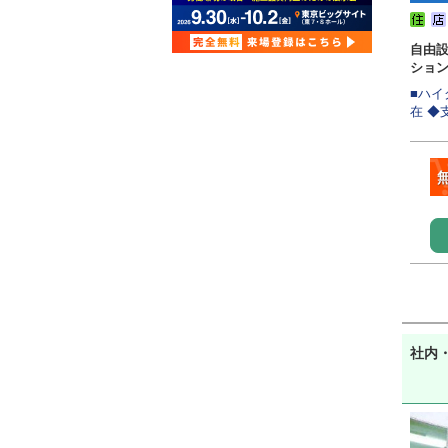
自由
ショ
■ハ
在 ◆
社内