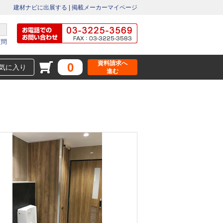
建材ナビに出展する
|
掲載メーカーマイページ
質問
資料請求へ
0
気に入り
進む