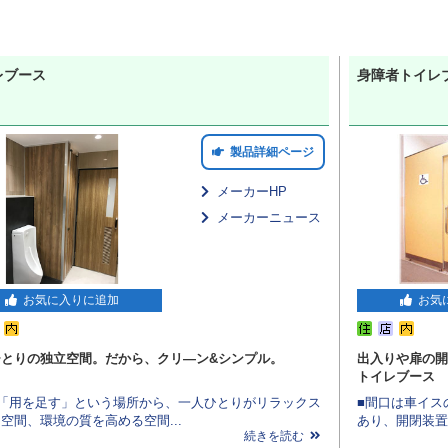
レブース
身障者トイレ
製品詳細ページ
メーカーHP
メーカーニュース
お気に入りに追加
お気
ひとりの独立空間。だから、クリ―ン&シンプル。
出入りや扉の開
トイレブース
に「用を足す」という場所から、一人ひとりがリラックス
■間口は車イス
空間、環境の質を高める空間...
あり、開閉装置
続きを読む