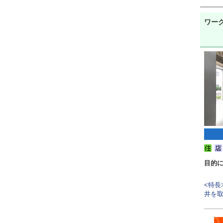
ワー
目的
<特長
井を取