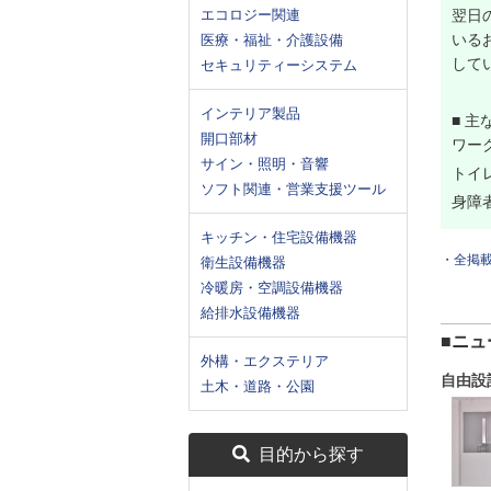
エコロジー関連
翌日
いる
医療・福祉・介護設備
して
セキュリティーシステム
インテリア製品
■ 主
開口部材
ワー
サイン・照明・音響
トイ
ソフト関連・営業支援ツール
身障
キッチン・住宅設備機器
・全掲
衛生設備機器
冷暖房・空調設備機器
給排水設備機器
■ニュ
外構・エクステリア
自由設
土木・道路・公園
目的から探す