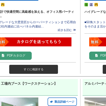
設計で快適空間に高級感を加える、オフィス用パーティ
ハイグレードな
ン。
イグレードな大壁意匠からローパーティションまで応用自
■50角スタッ
支柱内連結に比べパネル内連結...
をそのまま活か
続きを読む
PDFカタログ
PD
すぐに相談する
・工場内ブース【ワークステーション】
アルミパーティ
製品詳細ページ