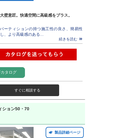
大壁意匠。快適空間に高級感をプラス。
トパーティションの持つ施工性の良さ、簡易性
し、より高級感のある...
続きを読む
Fカタログ
すぐに相談する
ション50・70
製品詳細ページ