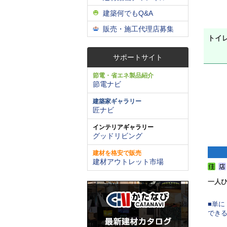
建築何でもQ&A
販売・施工代理店募集
トイ
サポートサイト
節電・省エネ製品紹介
節電ナビ
建築家ギャラリー
匠ナビ
インテリアギャラリー
グッドリビング
建材を格安で販売
建材アウトレット市場
一人
■単
できる