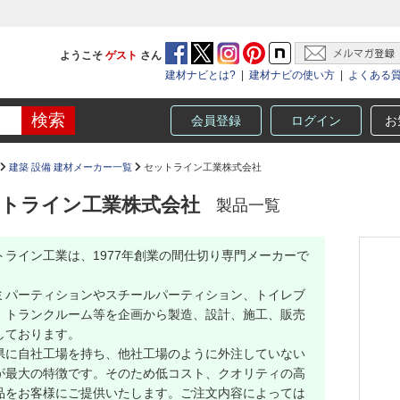
ようこそ
ゲスト
さん
建材ナビとは?
|
建材ナビの使い方
|
よくある
会員登録
ログイン
お
建築 設備 建材メーカー一覧
セットライン工業株式会社
トライン工業株式会社
製品一覧
トライン工業は、1977年創業の間仕切り専門メーカーで
ミパーティションやスチールパーティション、トイレブ
、トランクルーム等を企画から製造、設計、施工、販売
しております。
県に自社工場を持ち、他社工場のように外注していない
が最大の特徴です。そのため低コスト、クオリティの高
品をお客様にご提供いたします。ご注文内容によっては