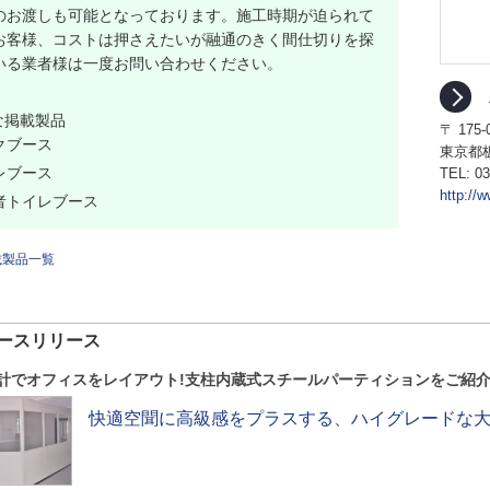
のお渡しも可能となっております。施工時期が迫られて
お客様、コストは押さえたいが融通のきく間仕切りを探
いる業者様は一度お問い合わせください。
な掲載製品
〒 175-
クブース
東京都板
レブース
TEL:
03
http://
者トイレブース
載製品一覧
ースリリース
計でオフィスをレイアウト!支柱内蔵式スチールパーティションをご紹
快適空聞に高級感をプラスする、ハイグレードな