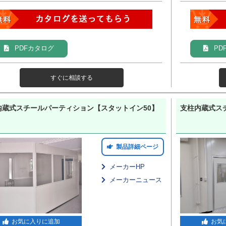
PDFカタログ
PD
すぐに相談する
内蔵式スチールパーティション【スタットイン50】
支柱内蔵式ス
製品詳細ページ
メーカーHP
メーカーニュース
お気に入りに追加
お気