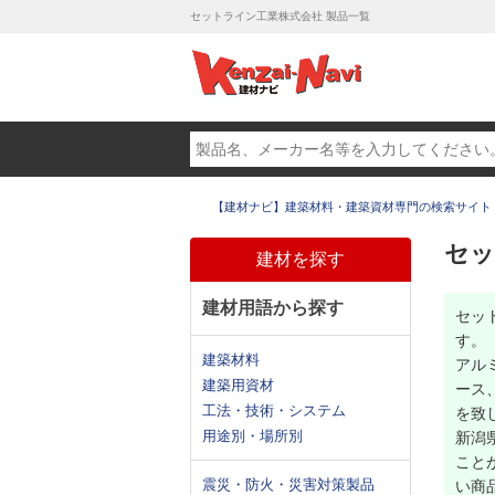
セットライン工業株式会社 製品一覧
【建材ナビ】建築材料・建築資材専門の検索サイト
セッ
建材を探す
建材用語から探す
セッ
す。
建築材料
アル
建築用資材
ース
工法・技術・システム
を致
用途別・場所別
新潟
こと
震災・防火・災害対策製品
い商