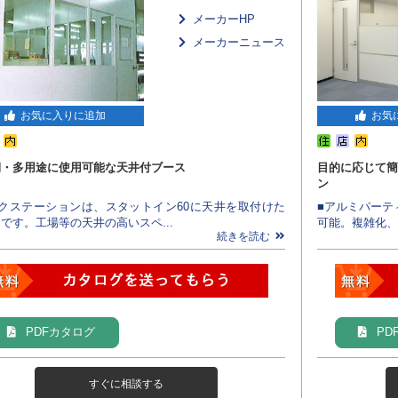
メーカーHP
メーカーニュース
お気に入りに追加
お気
期・多用途に使用可能な天井付ブース
目的に応じて簡
ン
ークステーションは、スタットイン60に天井を取付けた
■アルミパーテ
です。工場等の天井の高いスペ...
可能。複雑化、
続きを読む
PDFカタログ
PD
すぐに相談する