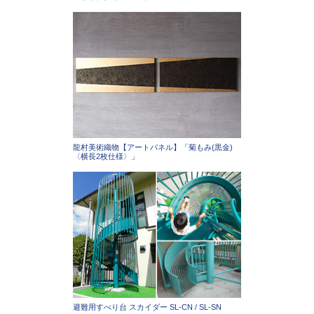
龍村美術織物【アートパネル】「菊もみ(黒金)
〈横長2枚仕様〉」
避難用すべり台 スカイダー SL-CN / SL-SN