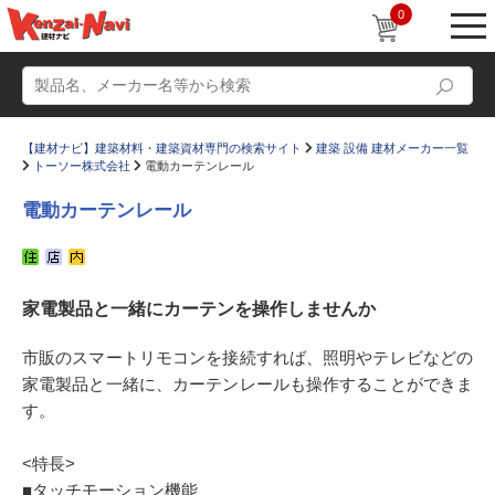
0
【建材ナビ】建築材料・建築資材専門の検索サイト
建築 設備 建材メーカー一覧
トーソー株式会社
電動カーテンレール
電動カーテンレール
動画
ショールーム
家電製品と一緒にカーテンを操作しませんか
かたなび
コラム
すまいリング
設計士インタビュー
市販のスマートリモコンを接続すれば、照明やテレビなどの
家電製品と一緒に、カーテンレールも操作することができま
Q＆A
販売・施工代理店募集
す。
お気に入り
<特長>
■タッチモーション機能