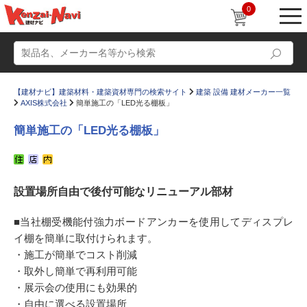
0
【建材ナビ】建築材料・建築資材専門の検索サイト
建築 設備 建材メーカー一覧
AXIS株式会社
簡単施工の「LED光る棚板」
簡単施工の「LED光る棚板」
動画
ショールーム
設置場所自由で後付可能なリニューアル部材
かたなび
コラム
すまいリング
設計士インタビュー
■当社棚受機能付強力ボードアンカーを使用してディスプレ
イ棚を簡単に取付けられます。
Q＆A
販売・施工代理店募集
・施工が簡単でコスト削減
お気に入り
・取外し簡単で再利用可能
・展示会の使用にも効果的
・自由に選べる設置場所