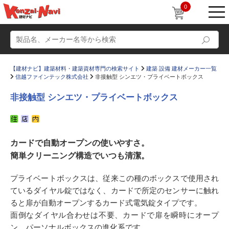
0
【建材ナビ】建築材料・建築資材専門の検索サイト
建築 設備 建材メーカー一覧
信越ファインテック株式会社
非接触型 シンエツ・プライベートボックス
非接触型 シンエツ・プライベートボックス
動画
ショールーム
カードで自動オープンの使いやすさ。
かたなび
コラム
簡単クリーニング構造でいつも清潔。
すまいリング
設計士インタビュー
プライベートボックスは、従来この種のボックスで使用され
Q＆A
販売・施工代理店募集
ているダイヤル錠ではなく、カードで所定のセンサーに触れ
お気に入り
ると扉が自動オープンするカード式電気錠タイプです。
面倒なダイヤル合わせは不要、カードで扉を瞬時にオープ
ン、パーソナルボックスの進化系です。