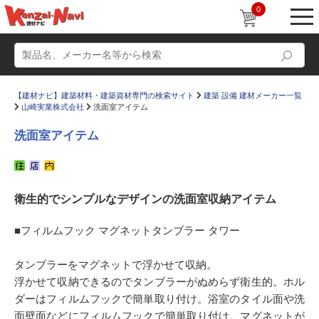
0
【建材ナビ】建築材料・建築資材専門の検索サイト
建築 設備 建材メーカー一覧
山崎実業株式会社
洗面室アイテム
洗面室アイテム
動画
ショールーム
衛生的でシンプルなデザインの洗面室収納アイテム
かたなび
コラム
すまいリング
設計士インタビュー
■フィルムフック マグネットタンブラー タワー
Q＆A
販売・施工代理店募集
タンブラーをマグネットで浮かせて収納。
お気に入り
浮かせて収納できるのでタンブラーがぬめらず衛生的。ホル
ダーはフィルムフックで簡単取り付け。浴室のタイル面や洗
面壁面などにフィルムフックで簡単取り付け。マグネットが